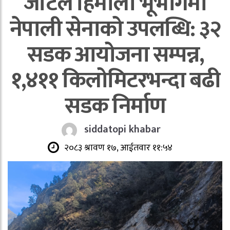
जटिल हिमाली भूभागमा
नेपाली सेनाको उपलब्धि: ३२
सडक आयोजना सम्पन्न,
१,४११ किलोमिटरभन्दा बढी
सडक निर्माण
siddatopi khabar
२०८३ श्रावण १७, आईतवार ११:५४