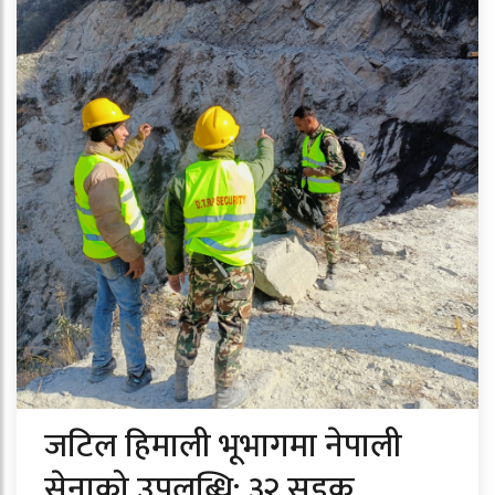
जटिल हिमाली भूभागमा नेपाली
सेनाको उपलब्धि: ३२ सडक