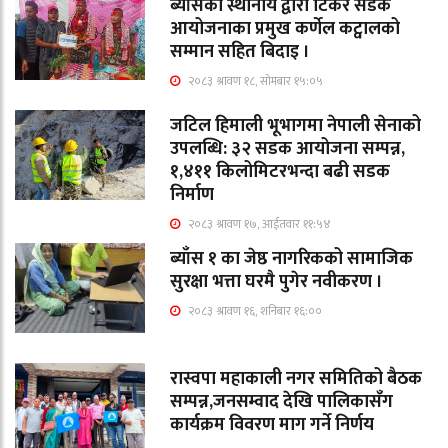
ब्याँसका स्थानीय द्वारा टिंकर सडक
आयोजनाका प्रमुख कर्णेल कट्वालको
सम्मान सहित बिदाइ ।
२०८३ श्रावण १८, सोमबार १५:०५
जटिल हिमाली भूभागमा नेपाली सेनाको
उपलब्धि: ३२ सडक आयोजना सम्पन्न,
१,४११ किलोमिटरभन्दा बढी सडक
निर्माण
२०८३ श्रावण १७, आईतवार ११:५४
ब्याँस १ का जेष्ठ नागरिकको सामाजिक
सुरक्षा भत्ता घरमै पुगेर नवीकरण ।
२०८३ श्रावण १६, शनिबार १६:००
रास्वपा महाकाली नगर समितिको बैठक
सम्पन्न,जनसम्वाद देखि पालिकासँग
कार्यक्रम विवरण माग गर्ने निर्णय