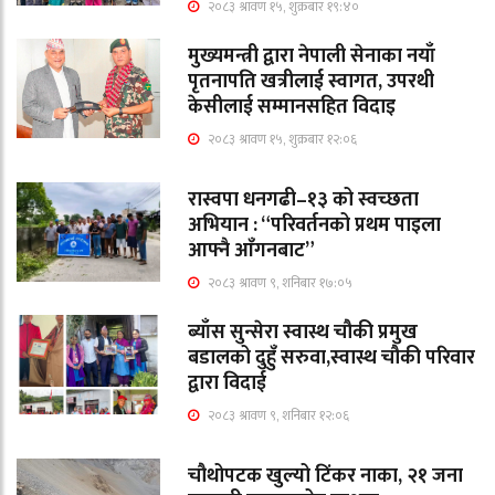
२०८३ श्रावण १५, शुक्रबार १९:४०
मुख्यमन्त्री द्वारा नेपाली सेनाका नयाँ
पृतनापति खत्रीलाई स्वागत, उपरथी
केसीलाई सम्मानसहित विदाइ
२०८३ श्रावण १५, शुक्रबार १२:०६
रास्वपा धनगढी–१३ को स्वच्छता
अभियान : “परिवर्तनको प्रथम पाइला
आफ्नै आँगनबाट”
२०८३ श्रावण ९, शनिबार १७:०५
ब्याँस सुन्सेरा स्वास्थ चौकी प्रमुख
बडालको दुहुँ सरुवा,स्वास्थ चौकी परिवार
द्वारा विदाई
२०८३ श्रावण ९, शनिबार १२:०६
चौथोपटक खुल्यो टिंकर नाका, २१ जना