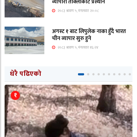
व्यापारी ताक्लाकोट प्रस्थान
२०८३ श्रावण ५, मंगलवार २०:०८
अगस्ट १ बाट लिपुलेक नाका हुँदै भारत
चीन व्यापार सुरु हुने
२०८३ श्रावण ५, मंगलवार १६:२४
धेरै पढिएको
१