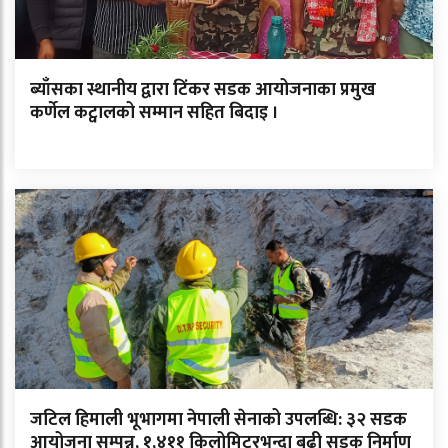
ब्याँसका स्थानीय द्वारा टिंकर सडक आयोजनाका प्रमुख
कर्णेल कट्वालको सम्मान सहित बिदाइ ।
जटिल हिमाली भूभागमा नेपाली सेनाको उपलब्धि: ३२ सडक
आयोजना सम्पन्न, १,४११ किलोमिटरभन्दा बढी सडक निर्माण