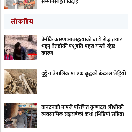
सम्मानसहित विदाइ
लोकप्रिय
प्रेमीकै कारण आत्महत्याको बाटो रोज्न तयार
भइन् बैतडीकी पशुपति महरा यस्तो रहेछ
कारण
दुहुँ गाउँपालिकामा एक बृद्धको कंकाल भेट्टियो
वानटनको नामले परिचित कृष्णदत्त जोशीको
व्यवसायिक सङ्घर्षको कथा (भिडियो सहित)