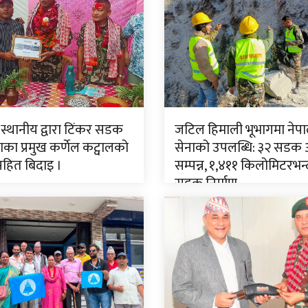
 स्थानीय द्वारा टिंकर सडक
जटिल हिमाली भूभागमा नेपा
ा प्रमुख कर्णेल कट्वालको
सेनाको उपलब्धि: ३२ सडक
सहित बिदाइ ।
सम्पन्न, १,४११ किलोमिटरभन्
सडक निर्माण