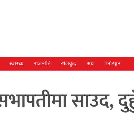
स्वास्थ्य
राजनीति
खेलकुद
अर्थ
मनोरञ्जन
ापतीमा साउद, दुहुँ 