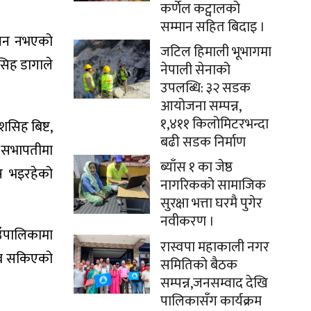
कर्णेल कट्वालको
सम्मान सहित बिदाइ ।
वाचन नभएको
जटिल हिमाली भूभागमा
सिह डागाले
नेपाली सेनाको
उपलब्धि: ३२ सडक
आयोजना सम्पन्न,
१,४११ किलोमिटरभन्दा
सिह बिष्ट,
बढी सडक निर्माण
। सभापतीमा
ब्याँस १ का जेष्ठ
स भइरहेको
नागरिकको सामाजिक
सुरक्षा भत्ता घरमै पुगेर
नवीकरण ।
ाउँपालिकामा
रास्वपा महाकाली नगर
नाव सकिएको
समितिको बैठक
सम्पन्न,जनसम्वाद देखि
पालिकासँग कार्यक्रम