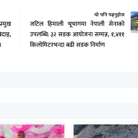
यो पनि पढ्नुहोस
रमुख
जटिल हिमाली भूभागमा नेपाली सेनाको
िदाइ,
उपलब्धि: ३२ सडक आयोजना सम्पन्न, १,४११
।
किलोमिटरभन्दा बढी सडक निर्माण