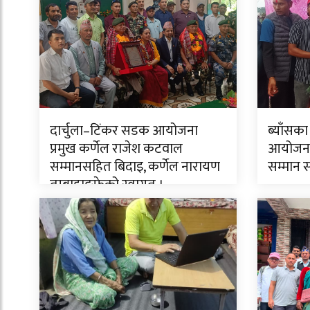
दार्चुला–टिंकर सडक आयोजना
ब्याँसका
प्रमुख कर्णेल राजेश कटवाल
आयोजनाक
सम्मानसहित बिदाइ, कर्णेल नारायण
सम्मान 
तुम्बाहाङफेको स्वागत ।