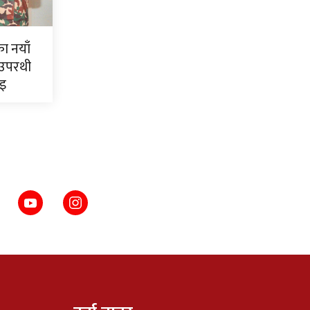
ाका नयाँ
 उपरथी
ाइ