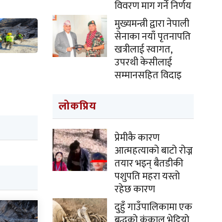
विवरण माग गर्ने निर्णय
मुख्यमन्त्री द्वारा नेपाली
सेनाका नयाँ पृतनापति
खत्रीलाई स्वागत,
उपरथी केसीलाई
सम्मानसहित विदाइ
लोकप्रिय
प्रेमीकै कारण
आत्महत्याको बाटो रोज्न
तयार भइन् बैतडीकी
पशुपति महरा यस्तो
रहेछ कारण
दुहुँ गाउँपालिकामा एक
बृद्धको कंकाल भेट्टियो