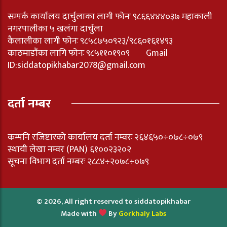
सम्पर्क कार्यालय दार्चुलाका लागी फोनः ९८६६४४४०३७ महाकाली
नगरपालीका ५ खलंगा दार्चुला
कैलालीका लागी फोनः ९८५८७५०९२३/९८६०१६१४९३
काठमाडौंका लागि फोनः ९८५११०१९०९ Gmail
ID:
siddatopikhabar2078@gmail.com
दर्ता नम्बर
कम्पनि रजिष्टारको कार्यालय दर्ता नम्वरः २६४६५०÷०७८÷०७९
स्थायी लेखा नम्वर (PAN) ६१००२३२०२
सूचना विभाग दर्ता नम्बरः २८८४÷२०७८÷०७९
© 2026, All right reserved to siddatopikhabar
Made with
By
Gorkhaly Labs