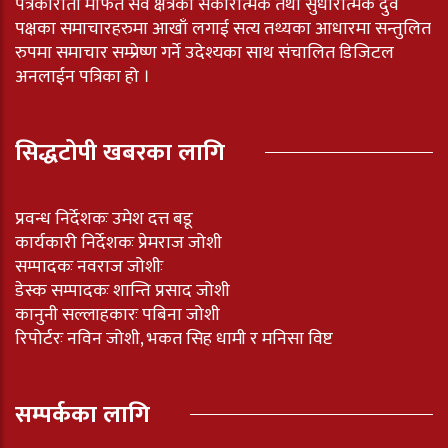
पत्रकारीता मार्फत सवै क्षेत्रका सकारात्मक तथा सुधारात्मक दुवै
पक्षका समाचारहरुमा आखाँ लगाई सत्य तथ्यका आधारमा सन्तुलित
रुपमा समाचार सम्प्रेष्ण गर्ने उदेश्यका साथ संचालित डिजिटल
अनलाईन पत्रिका हो ।
सिद्धटोपी खबरका लागि
प्रवन्ध निर्देशकः उमेश दत्त बडू
कार्यकारी निर्देशकः प्रेमराज जोशी
सम्पादकः नवराज जोशीः
डेस्क सम्पादकः शान्ति प्रसाद जोशी
कानुनी सल्लाहकारः पबिना जोशी
रिपोर्टरः नविन जोशी, भकत सिह धामी र मनिसा विष्ट
सम्पर्कका लागि