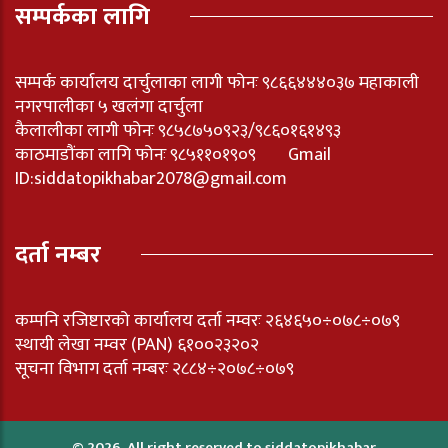
सम्पर्कका लागि
सम्पर्क कार्यालय दार्चुलाका लागी फोनः ९८६६४४४०३७ महाकाली
नगरपालीका ५ खलंगा दार्चुला
कैलालीका लागी फोनः ९८५८७५०९२३/९८६०१६१४९३
काठमाडौंका लागि फोनः ९८५११०१९०९ Gmail
ID:
siddatopikhabar2078@gmail.com
दर्ता नम्बर
कम्पनि रजिष्टारको कार्यालय दर्ता नम्वरः २६४६५०÷०७८÷०७९
स्थायी लेखा नम्वर (PAN) ६१००२३२०२
सूचना विभाग दर्ता नम्बरः २८८४÷२०७८÷०७९
© 2026, All right reserved to siddatopikhabar