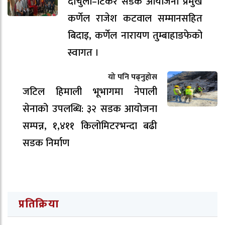
दार्चुला–टिंकर सडक आयोजना प्रमुख
कर्णेल राजेश कटवाल सम्मानसहित
बिदाइ, कर्णेल नारायण तुम्बाहाङफेको
स्वागत ।
यो पनि पढ्नुहोस
जटिल हिमाली भूभागमा नेपाली
सेनाको उपलब्धि: ३२ सडक आयोजना
सम्पन्न, १,४११ किलोमिटरभन्दा बढी
सडक निर्माण
प्रतिक्रिया