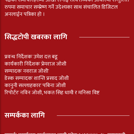
पक्षका समाचारहरुमा आखाँ लगाई सत्य तथ्यका आधारमा सन्तुलित
रुपमा समाचार सम्प्रेष्ण गर्ने उदेश्यका साथ संचालित डिजिटल
अनलाईन पत्रिका हो ।
सिद्धटोपी खबरका लागि
प्रवन्ध निर्देशकः उमेश दत्त बडू
कार्यकारी निर्देशकः प्रेमराज जोशी
सम्पादकः नवराज जोशीः
डेस्क सम्पादकः शान्ति प्रसाद जोशी
कानुनी सल्लाहकारः पबिना जोशी
रिपोर्टरः नविन जोशी, भकत सिह धामी र मनिसा विष्ट
सम्पर्कका लागि