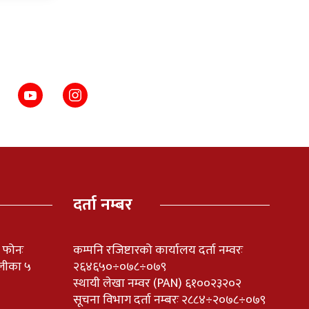
दर्ता नम्बर
ी फोनः
कम्पनि रजिष्टारको कार्यालय दर्ता नम्वरः
लीका ५
२६४६५०÷०७८÷०७९
स्थायी लेखा नम्वर (PAN) ६१००२३२०२
सूचना विभाग दर्ता नम्बरः २८८४÷२०७८÷०७९