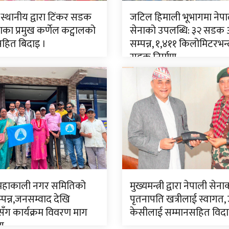
 स्थानीय द्वारा टिंकर सडक
जटिल हिमाली भूभागमा नेपा
ा प्रमुख कर्णेल कट्वालको
सेनाको उपलब्धि: ३२ सडक
सहित बिदाइ ।
सम्पन्न, १,४११ किलोमिटरभन्
सडक निर्माण
 महाकाली नगर समितिको
मुख्यमन्त्री द्वारा नेपाली सेन
पन्न,जनसम्वाद देखि
पृतनापति खत्रीलाई स्वागत,
ँग कार्यक्रम विवरण माग
केसीलाई सम्मानसहित विद
णय