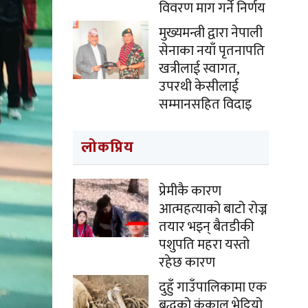
विवरण माग गर्ने निर्णय
मुख्यमन्त्री द्वारा नेपाली
सेनाका नयाँ पृतनापति
खत्रीलाई स्वागत,
उपरथी केसीलाई
सम्मानसहित विदाइ
लोकप्रिय
प्रेमीकै कारण
आत्महत्याको बाटो रोज्न
तयार भइन् बैतडीकी
पशुपति महरा यस्तो
रहेछ कारण
दुहुँ गाउँपालिकामा एक
बृद्धको कंकाल भेट्टियो