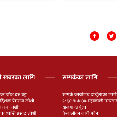
पी खबरका लागि
सम्पर्कका लागि
ेशकः उमेश दत्त बडू
सम्पर्क कार्यालय दार्चुलाका लाग
र्देशकः प्रेमराज जोशी
९८६६४४४०३७ महाकाली नगरपा
वराज जोशीः
खलंगा दार्चुला
दकः शान्ति प्रसाद जोशी
कैलालीका लागी फोनः