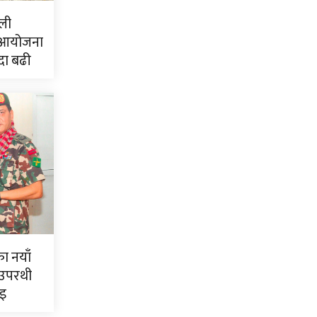
ली
 आयोजना
दा बढी
ाका नयाँ
 उपरथी
ाइ