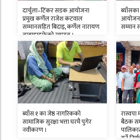
दार्चुला–टिंकर सडक आयोजना
ब्याँसका
प्रमुख कर्णेल राजेश कटवाल
आयोजनाक
सम्मानसहित बिदाइ, कर्णेल नारायण
सम्मान 
तुम्बाहाङफेको स्वागत ।
ब्याँस १ का जेष्ठ नागरिकको
रास्वपा
सामाजिक सुरक्षा भत्ता घरमै पुगेर
बैठक सम्
नवीकरण ।
पालिकास
गर्ने निर्