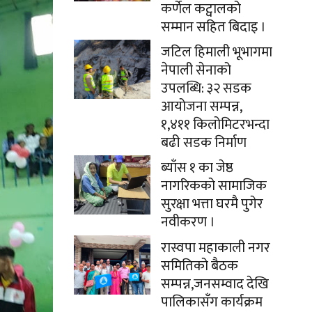
कर्णेल कट्वालको
सम्मान सहित बिदाइ ।
जटिल हिमाली भूभागमा
नेपाली सेनाको
उपलब्धि: ३२ सडक
आयोजना सम्पन्न,
१,४११ किलोमिटरभन्दा
बढी सडक निर्माण
ब्याँस १ का जेष्ठ
नागरिकको सामाजिक
सुरक्षा भत्ता घरमै पुगेर
नवीकरण ।
रास्वपा महाकाली नगर
समितिको बैठक
सम्पन्न,जनसम्वाद देखि
पालिकासँग कार्यक्रम