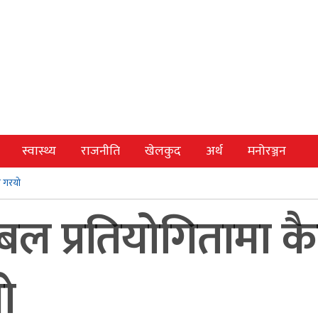
स्वास्थ्य
राजनीति
खेलकुद
अर्थ
मनोरञ्जन
त गरयो
बल प्रतियोगितामा कै
ो