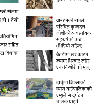
 भएको खेलमा
हो । तेस्रो
वानटनको नामले
परिचित कृष्णदत्त
जोशीको व्यवसायिक
्रतियोगिता
सङ्घर्षको कथा
 हजार सहित
(भिडियो सहित)
वटा विधाका
बैतडीमा खर काट्ने
क्रममा भिरबाट लडेर
एक किशोरीको मृत्यु
दार्चुला जिल्लाको
व्यास गाउँपालिकाको
एम्बुलेन्स दुर्घटना
चालक घाइते