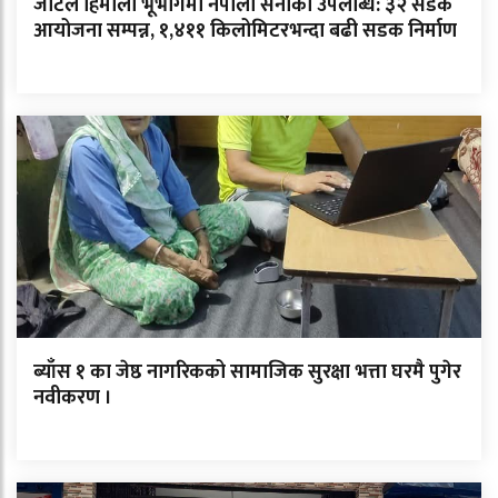
जटिल हिमाली भूभागमा नेपाली सेनाको उपलब्धि: ३२ सडक
आयोजना सम्पन्न, १,४११ किलोमिटरभन्दा बढी सडक निर्माण
ब्याँस १ का जेष्ठ नागरिकको सामाजिक सुरक्षा भत्ता घरमै पुगेर
नवीकरण ।