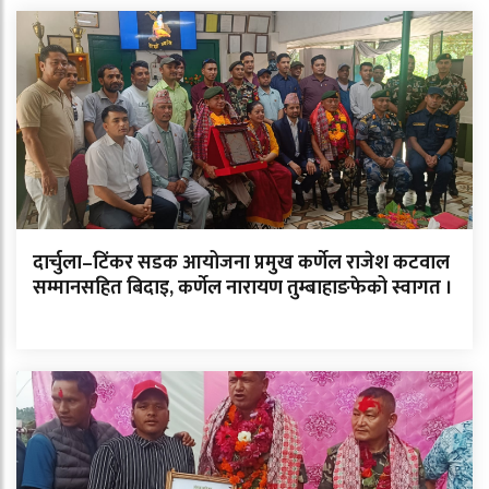
दार्चुला–टिंकर सडक आयोजना प्रमुख कर्णेल राजेश कटवाल
सम्मानसहित बिदाइ, कर्णेल नारायण तुम्बाहाङफेको स्वागत ।