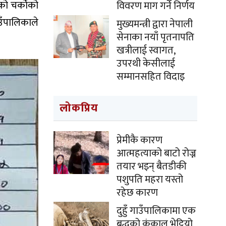
ो चर्काेको
विवरण माग गर्ने निर्णय
उँपालिकाले
मुख्यमन्त्री द्वारा नेपाली
सेनाका नयाँ पृतनापति
खत्रीलाई स्वागत,
उपरथी केसीलाई
सम्मानसहित विदाइ
लोकप्रिय
प्रेमीकै कारण
आत्महत्याको बाटो रोज्न
तयार भइन् बैतडीकी
पशुपति महरा यस्तो
रहेछ कारण
दुहुँ गाउँपालिकामा एक
बृद्धको कंकाल भेट्टियो