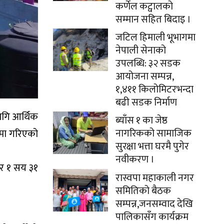
कर्णेल कट्वालको
सम्मान सहित बिदाइ ।
जटिल हिमाली भूभागमा
नेपाली सेनाको
उपलब्धि: ३२ सडक
आयोजना सम्पन्न,
१,४११ किलोमिटरभन्दा
बढी सडक निर्माण
लागि आर्थिक
ब्याँस १ का जेष्ठ
नागरिकको सामाजिक
्मा गरिएको
सुरक्षा भत्ता घरमै पुगेर
नवीकरण ।
ार १ सय ३१
रास्वपा महाकाली नगर
समितिको बैठक
सम्पन्न,जनसम्वाद देखि
पालिकासँग कार्यक्रम