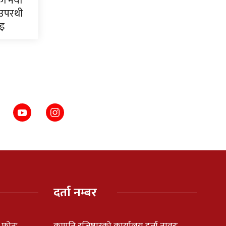
ाका नयाँ
 उपरथी
ाइ
दर्ता नम्बर