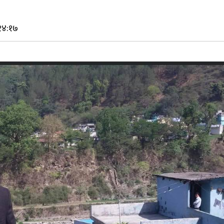
१४:१७