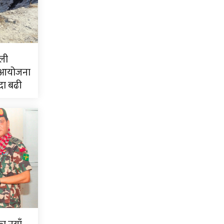
ली
 आयोजना
दा बढी