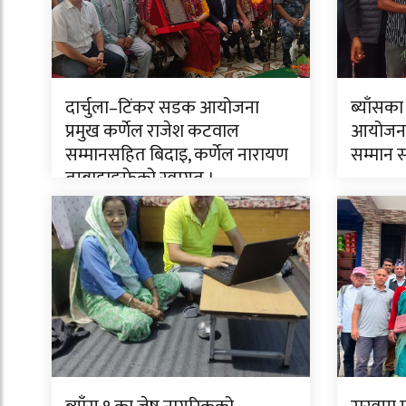
दार्चुला–टिंकर सडक आयोजना
ब्याँसका
प्रमुख कर्णेल राजेश कटवाल
आयोजनाक
सम्मानसहित बिदाइ, कर्णेल नारायण
सम्मान 
तुम्बाहाङफेको स्वागत ।