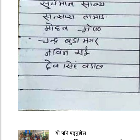
यो पनि पढ्नुहोस