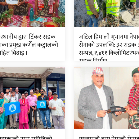
 स्थानीय द्वारा टिंकर सडक
जटिल हिमाली भूभागमा नेपा
ा प्रमुख कर्णेल कट्वालको
सेनाको उपलब्धि: ३२ सडक
सहित बिदाइ ।
सम्पन्न, १,४११ किलोमिटरभन्
सडक निर्माण