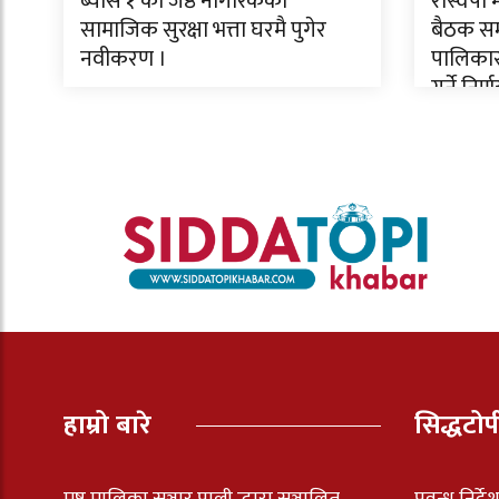
ब्याँस १ का जेष्ठ नागरिकको
रास्वपा
सामाजिक सुरक्षा भत्ता घरमै पुगेर
बैठक सम्
नवीकरण ।
पालिकास
गर्ने निर्
हाम्रो बारे
सिद्धटो