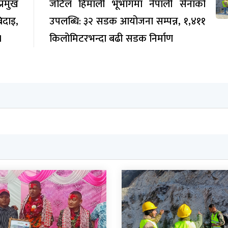
रमुख
जटिल हिमाली भूभागमा नेपाली सेनाको
िदाइ,
उपलब्धि: ३२ सडक आयोजना सम्पन्न, १,४११
।
किलोमिटरभन्दा बढी सडक निर्माण