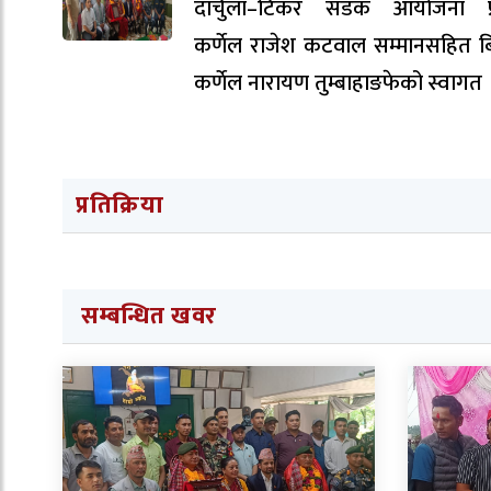
दार्चुला–टिंकर सडक आयोजना प्
कर्णेल राजेश कटवाल सम्मानसहित ब
कर्णेल नारायण तुम्बाहाङफेको स्वागत 
प्रतिक्रिया
सम्बन्धित खवर