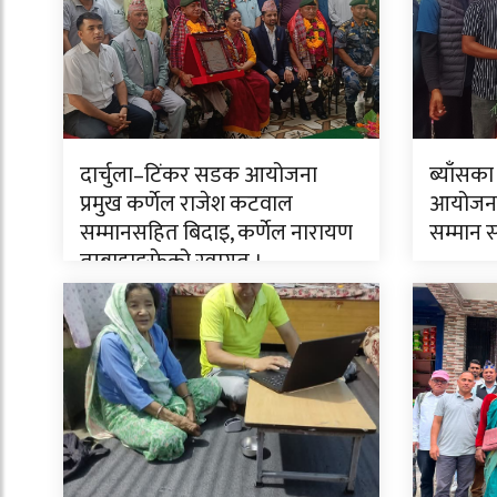
दार्चुला–टिंकर सडक आयोजना
ब्याँसका
प्रमुख कर्णेल राजेश कटवाल
आयोजनाक
सम्मानसहित बिदाइ, कर्णेल नारायण
सम्मान 
तुम्बाहाङफेको स्वागत ।