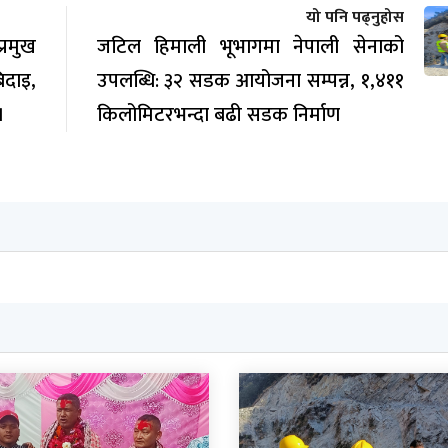
यो पनि पढ्नुहोस
रमुख
जटिल हिमाली भूभागमा नेपाली सेनाको
िदाइ,
उपलब्धि: ३२ सडक आयोजना सम्पन्न, १,४११
।
किलोमिटरभन्दा बढी सडक निर्माण