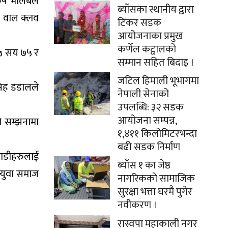
ुरुष भलिबल
ब्याँसका स्थानीय द्वारा
व वाल क्लव
टिंकर सडक
आयोजनाका प्रमुख
कर्णेल कट्वालको
 ५ सय ७५ र
सम्मान सहित बिदाइ ।
जटिल हिमाली भूभागमा
सिह डडालले
नेपाली सेनाको
उपलब्धि: ३२ सडक
आयोजना सम्पन्न,
ो सम्झनामा
१,४११ किलोमिटरभन्दा
बढी सडक निर्माण
लाडीहरुलाई
ब्याँस १ का जेष्ठ
 युवा समाज
नागरिकको सामाजिक
सुरक्षा भत्ता घरमै पुगेर
नवीकरण ।
रास्वपा महाकाली नगर