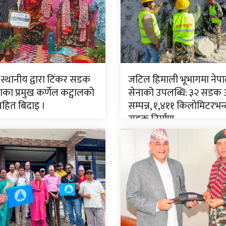
 स्थानीय द्वारा टिंकर सडक
जटिल हिमाली भूभागमा नेपा
ा प्रमुख कर्णेल कट्वालको
सेनाको उपलब्धि: ३२ सडक
सहित बिदाइ ।
सम्पन्न, १,४११ किलोमिटरभन्
सडक निर्माण