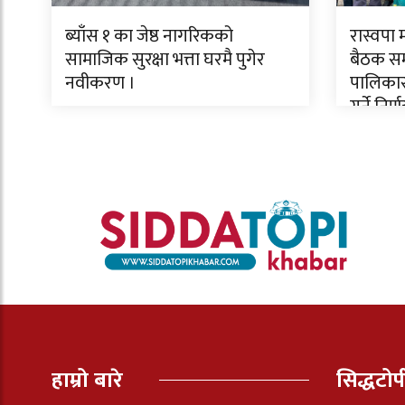
ब्याँस १ का जेष्ठ नागरिकको
रास्वपा
सामाजिक सुरक्षा भत्ता घरमै पुगेर
बैठक सम्
नवीकरण ।
पालिकास
गर्ने निर्
हाम्रो बारे
सिद्धटो