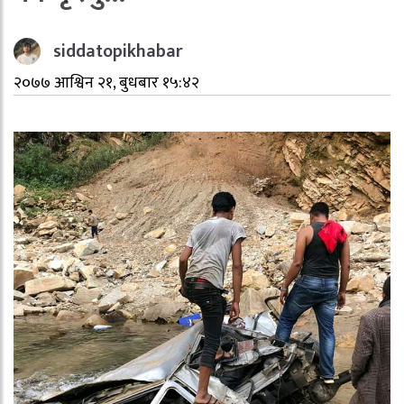
siddatopikhabar
२०७७ आश्विन २१, बुधबार १५:४२