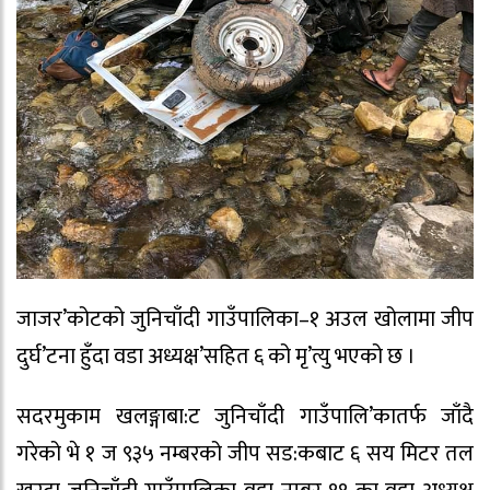
जाजर’कोटको जुनिचाँदी गाउँपालिका–१ अउल खोलामा जीप
दुर्घ’टना हुँदा वडा अध्यक्ष’सहित ६ को मृ’त्यु भएको छ ।
सदरमुकाम खलङ्गाबा:ट जुनिचाँदी गाउँपालि’कातर्फ जाँदै
गरेको भे १ ज ९३५ नम्बरको जीप सड:कबाट ६ सय मिटर तल