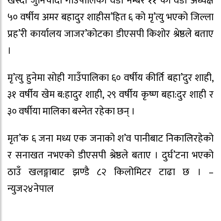
खस्दा जुनिचाँदी गाउँपालिका वडा नम्बर ११ का वडा अध्यक्ष
५० वर्षीय अमर बहादुर शाहीस’हित ६ को मृ’त्यु भएको जिल्ला
प्रह’री कार्यालय जाजर’कोटका डीएसपी किशोर श्रेष्ठले बताए
।
मृ’त्यु हुनेमा सोही गाउँपालिका ६० वर्षीय कीर्ति बहा’दुर शाही,
३१ वर्षीय खेम ब:हादुर शाही, २९ वर्षीय कृष्ण बहा:दुर शाही र
३० वर्षीया मालिका बस्नेत रहेका छन् ।
मृत’क ६ जना मध्य एक जनाको श’व पानीबाट निकालिरहेको
र सनाखत नभएको डीएसपी श्रेष्ठले बताए । दुर्घ’टना भएको
ठाउँ खलङ्गाबाट झण्डै ८२ किलोमिटर टाढा छ । –
न्युज२४नेपाल