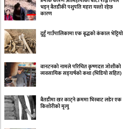
प्रेमीकै कारण आत्महत्याको बाटो रोज्न तयार
भइन् बैतडीकी पशुपति महरा यस्तो रहेछ
कारण
दुहुँ गाउँपालिकामा एक बृद्धको कंकाल भेट्टियो
वानटनको नामले परिचित कृष्णदत्त जोशीको
व्यवसायिक सङ्घर्षको कथा (भिडियो सहित)
बैतडीमा खर काट्ने क्रममा भिरबाट लडेर एक
किशोरीको मृत्यु