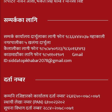
रिपोर्टरः नविन जोशी, भकत सिह धामी र मनिसा विष्ट
सम्पर्कका लागि
सम्पर्क कार्यालय दार्चुलाका लागी फोनः ९८६६४४४०३७ महाकाली
नगरपालीका ५ खलंगा दार्चुला
कैलालीका लागी फोनः ९८५८७५०९२३/९८६०१६१४९३
काठमाडौंका लागि फोनः ९८५११०१९०९ Gmail
ID:
siddatopikhabar2078@gmail.com
दर्ता नम्बर
कम्पनि रजिष्टारको कार्यालय दर्ता नम्वरः २६४६५०÷०७८÷०७९
स्थायी लेखा नम्वर (PAN) ६१००२३२०२
सूचना विभाग दर्ता नम्बरः २८८४÷२०७८÷०७९