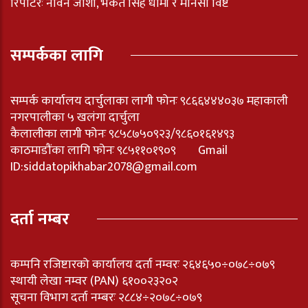
रिपोर्टरः नविन जोशी, भकत सिह धामी र मनिसा विष्ट
सम्पर्कका लागि
सम्पर्क कार्यालय दार्चुलाका लागी फोनः ९८६६४४४०३७ महाकाली
नगरपालीका ५ खलंगा दार्चुला
कैलालीका लागी फोनः ९८५८७५०९२३/९८६०१६१४९३
काठमाडौंका लागि फोनः ९८५११०१९०९ Gmail
ID:
siddatopikhabar2078@gmail.com
दर्ता नम्बर
कम्पनि रजिष्टारको कार्यालय दर्ता नम्वरः २६४६५०÷०७८÷०७९
स्थायी लेखा नम्वर (PAN) ६१००२३२०२
सूचना विभाग दर्ता नम्बरः २८८४÷२०७८÷०७९