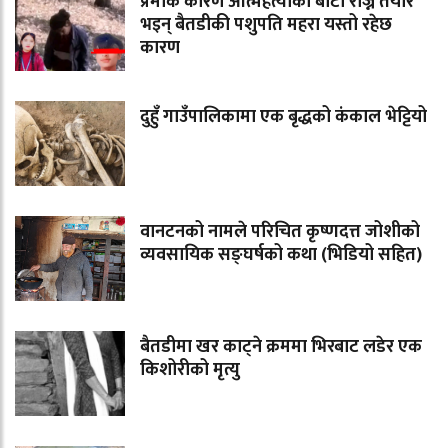
प्रेमीकै कारण आत्महत्याको बाटो रोज्न तयार
भइन् बैतडीकी पशुपति महरा यस्तो रहेछ
कारण
दुहुँ गाउँपालिकामा एक बृद्धको कंकाल भेट्टियो
वानटनको नामले परिचित कृष्णदत्त जोशीको
व्यवसायिक सङ्घर्षको कथा (भिडियो सहित)
बैतडीमा खर काट्ने क्रममा भिरबाट लडेर एक
किशोरीको मृत्यु