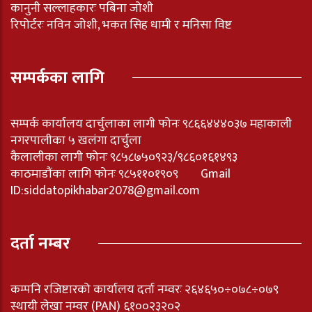
कानुनी सल्लाहकारः पबिना जोशी
रिपोर्टरः नविन जोशी, भकत सिह धामी र मनिसा विष्ट
सम्पर्कका लागि
सम्पर्क कार्यालय दार्चुलाका लागी फोनः ९८६६४४४०३७ महाकाली
नगरपालीका ५ खलंगा दार्चुला
कैलालीका लागी फोनः ९८५८७५०९२३/९८६०१६१४९३
काठमाडौंका लागि फोनः ९८५११०१९०९ Gmail
ID:
siddatopikhabar2078@gmail.com
दर्ता नम्बर
कम्पनि रजिष्टारको कार्यालय दर्ता नम्वरः २६४६५०÷०७८÷०७९
स्थायी लेखा नम्वर (PAN) ६१००२३२०२