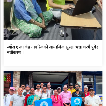
ब्याँस १ का जेष्ठ नागरिकको सामाजिक सुरक्षा भत्ता घरमै पुगेर
नवीकरण ।