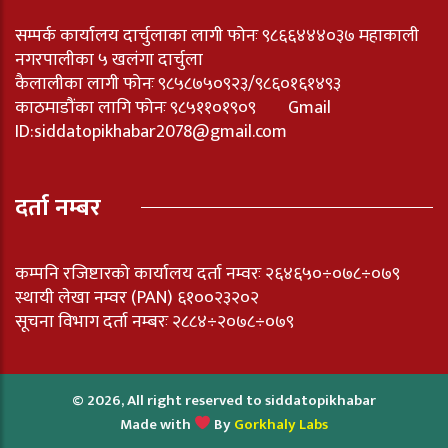
सम्पर्क कार्यालय दार्चुलाका लागी फोनः ९८६६४४४०३७ महाकाली
नगरपालीका ५ खलंगा दार्चुला
कैलालीका लागी फोनः ९८५८७५०९२३/९८६०१६१४९३
काठमाडौंका लागि फोनः ९८५११०१९०९ Gmail
ID:
siddatopikhabar2078@gmail.com
दर्ता नम्बर
कम्पनि रजिष्टारको कार्यालय दर्ता नम्वरः २६४६५०÷०७८÷०७९
स्थायी लेखा नम्वर (PAN) ६१००२३२०२
सूचना विभाग दर्ता नम्बरः २८८४÷२०७८÷०७९
© 2026, All right reserved to siddatopikhabar
Made with
By
Gorkhaly Labs