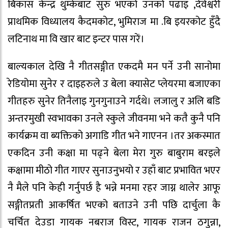
बिकास केन्द्र थुम्केबाट सुरु भएको उनको पढाइ ,देवेश्वरी
प्राथमिक विध्यालय कैदमकोट, भुमिराज मा .बि इयरकोट हुँदै
लटिनाथ मा वि खार बाट इन्टर पास गरें।
बाल्यकाल देखि नै गीतसङ्गीत एकदमै मन पर्ने उनी सानोमा
रेडियोमा सुनेर र दाइहरुले उ बेला क्यासेट प्लेयरमा बजाएका
गीतहरु सुनेर तिनैलाइ गुनगुनाउने गर्दथे। लजालु र अलि बडि
अन्तरमुखी स्वभावका उनले स्कुले जीवनमा भने कतै कुनै पनि
कार्यक्रम वा ब्यक्तिको अगाडि गीत भने गाएनन ।तर अकस्मात
एकदिन उनी कक्षा मा पढ्ने बेला मेरा गुरु बाबुराम बरइले
कक्षामा मीठो गीत गाएर सुनाउनुभयो र उहाँ बाट प्रभावित भएर
नै मैले पनि केही गर्नुपर्छ है भन्ने मनमा रहर जाग्न थालेर आफू
सङ्गीतप्रती आकर्षित भएको बताउने उनी पछि दार्चुला कै
चर्चित देउडा गायक नबराज विस्ट, गायक राजन ठगुन्ना,