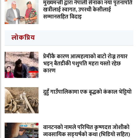
मुख्यमन्त्री द्वारा नेपाली सेनाका नयाँ पृतनापति
खत्रीलाई स्वागत, उपरथी केसीलाई
सम्मानसहित विदाइ
लोकप्रिय
प्रेमीकै कारण आत्महत्याको बाटो रोज्न तयार
भइन् बैतडीकी पशुपति महरा यस्तो रहेछ
कारण
दुहुँ गाउँपालिकामा एक बृद्धको कंकाल भेट्टियो
वानटनको नामले परिचित कृष्णदत्त जोशीको
व्यवसायिक सङ्घर्षको कथा (भिडियो सहित)