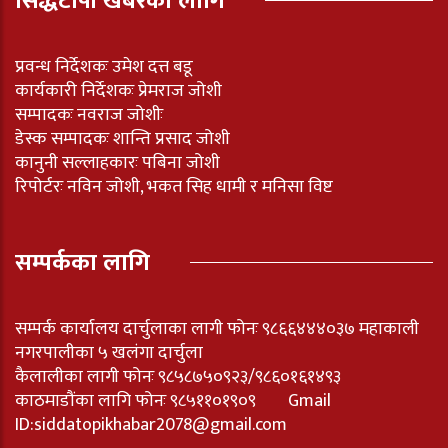
सिद्धटोपी खबरका लागि
प्रवन्ध निर्देशकः उमेश दत्त बडू
कार्यकारी निर्देशकः प्रेमराज जोशी
सम्पादकः नवराज जोशीः
डेस्क सम्पादकः शान्ति प्रसाद जोशी
कानुनी सल्लाहकारः पबिना जोशी
रिपोर्टरः नविन जोशी, भकत सिह धामी र मनिसा विष्ट
सम्पर्कका लागि
सम्पर्क कार्यालय दार्चुलाका लागी फोनः ९८६६४४४०३७ महाकाली
नगरपालीका ५ खलंगा दार्चुला
कैलालीका लागी फोनः ९८५८७५०९२३/९८६०१६१४९३
काठमाडौंका लागि फोनः ९८५११०१९०९ Gmail
ID:
siddatopikhabar2078@gmail.com