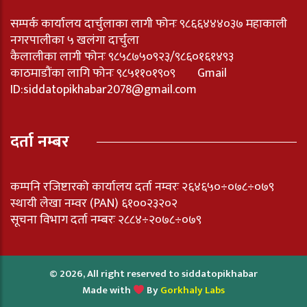
सम्पर्क कार्यालय दार्चुलाका लागी फोनः ९८६६४४४०३७ महाकाली
नगरपालीका ५ खलंगा दार्चुला
कैलालीका लागी फोनः ९८५८७५०९२३/९८६०१६१४९३
काठमाडौंका लागि फोनः ९८५११०१९०९ Gmail
ID:
siddatopikhabar2078@gmail.com
दर्ता नम्बर
कम्पनि रजिष्टारको कार्यालय दर्ता नम्वरः २६४६५०÷०७८÷०७९
स्थायी लेखा नम्वर (PAN) ६१००२३२०२
सूचना विभाग दर्ता नम्बरः २८८४÷२०७८÷०७९
© 2026, All right reserved to siddatopikhabar
Made with
By
Gorkhaly Labs