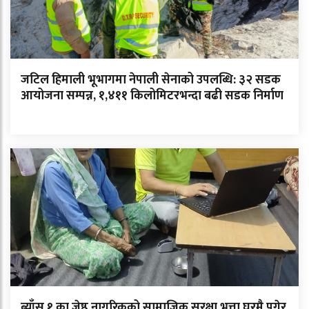
जटिल हिमाली भूभागमा नेपाली सेनाको उपलब्धि: ३२ सडक
आयोजना सम्पन्न, १,४११ किलोमिटरभन्दा बढी सडक निर्माण
ब्याँस १ का जेष्ठ नागरिकको सामाजिक सुरक्षा भत्ता घरमै पुगेर