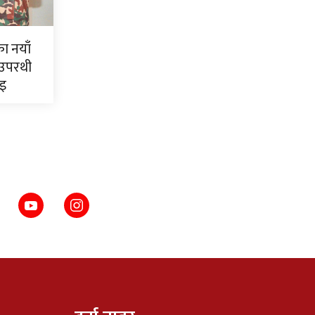
ाका नयाँ
 उपरथी
ाइ