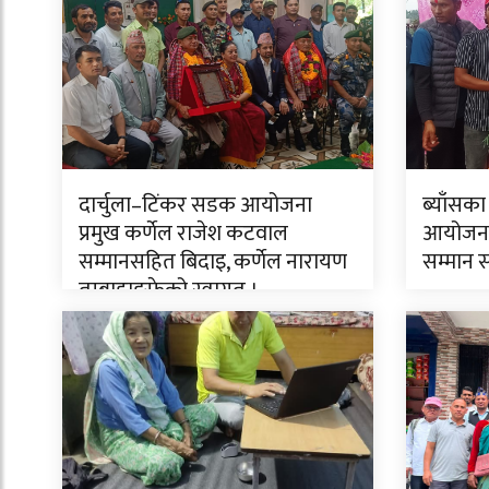
दार्चुला–टिंकर सडक आयोजना
ब्याँसका
प्रमुख कर्णेल राजेश कटवाल
आयोजनाक
सम्मानसहित बिदाइ, कर्णेल नारायण
सम्मान 
तुम्बाहाङफेको स्वागत ।