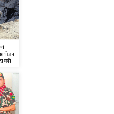
ली
 आयोजना
दा बढी