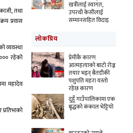
खत्रीलाई स्वागत,
 काजी, तथा
उपरथी केसीलाई
सम्मानसहित विदाइ
्रम प्रवास
लोकप्रिय
को व्यवस्था
प्रेमीकै कारण
१,००० रहेको
आत्महत्याको बाटो रोज्न
तयार भइन् बैतडीकी
पशुपति महरा यस्तो
पमा महादेव
रहेछ कारण
दुहुँ गाउँपालिकामा एक
बृद्धको कंकाल भेट्टियो
 प्रतिभाको