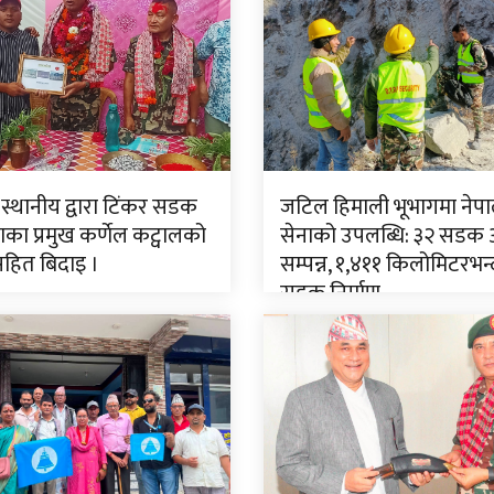
 स्थानीय द्वारा टिंकर सडक
जटिल हिमाली भूभागमा नेपा
ा प्रमुख कर्णेल कट्वालको
सेनाको उपलब्धि: ३२ सडक
सहित बिदाइ ।
सम्पन्न, १,४११ किलोमिटरभन्
सडक निर्माण