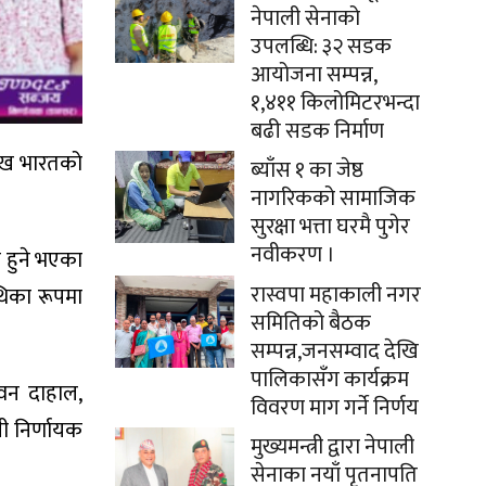
नेपाली सेनाको
उपलब्धि: ३२ सडक
आयोजना सम्पन्न,
१,४११ किलोमिटरभन्दा
बढी सडक निर्माण
ारिख भारतको
ब्याँस १ का जेष्ठ
नागरिकको सामाजिक
सुरक्षा भत्ता घरमै पुगेर
नवीकरण ।
ी हुने भएका
रास्वपा महाकाली नगर
िथिका रूपमा
समितिको बैठक
सम्पन्न,जनसम्वाद देखि
पालिकासँग कार्यक्रम
ुवन दाहाल,
विवरण माग गर्ने निर्णय
ी निर्णायक
मुख्यमन्त्री द्वारा नेपाली
सेनाका नयाँ पृतनापति