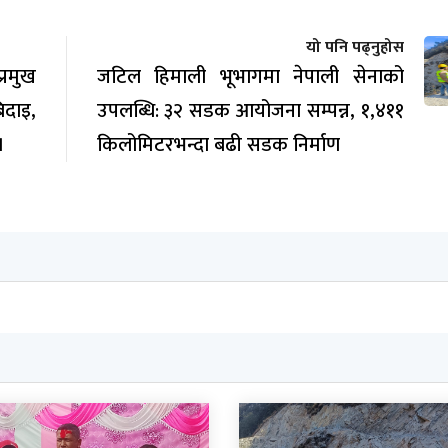
यो पनि पढ्नुहोस
रमुख
जटिल हिमाली भूभागमा नेपाली सेनाको
िदाइ,
उपलब्धि: ३२ सडक आयोजना सम्पन्न, १,४११
।
किलोमिटरभन्दा बढी सडक निर्माण