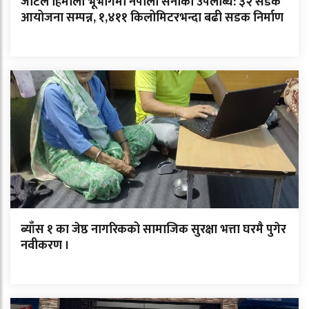
जटिल हिमाली भूभागमा नेपाली सेनाको उपलब्धि: ३२ सडक
आयोजना सम्पन्न, १,४११ किलोमिटरभन्दा बढी सडक निर्माण
ब्याँस १ का जेष्ठ नागरिकको सामाजिक सुरक्षा भत्ता घरमै पुगेर
नवीकरण ।