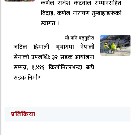
कर्णेल राजेश कटवाल सम्मानसहित
बिदाइ, कर्णेल नारायण तुम्बाहाङफेको
स्वागत ।
यो पनि पढ्नुहोस
जटिल हिमाली भूभागमा नेपाली
सेनाको उपलब्धि: ३२ सडक आयोजना
सम्पन्न, १,४११ किलोमिटरभन्दा बढी
सडक निर्माण
प्रतिक्रिया