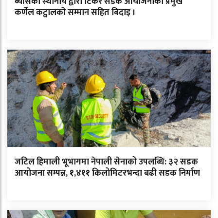
ब्याँसका स्थानीय द्वारा टिंकर सडक आयोजनाका प्रमुख
कर्णेल कट्वालको सम्मान सहित बिदाइ ।
जटिल हिमाली भूभागमा नेपाली सेनाको उपलब्धि: ३२ सडक
आयोजना सम्पन्न, १,४११ किलोमिटरभन्दा बढी सडक निर्माण