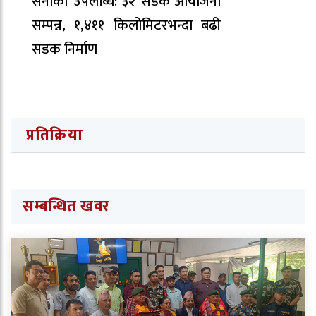
सेनाको उपलब्धि: ३२ सडक आयोजना
सम्पन्न, १,४११ किलोमिटरभन्दा बढी
सडक निर्माण
प्रतिक्रिया
सम्बन्धित खवर