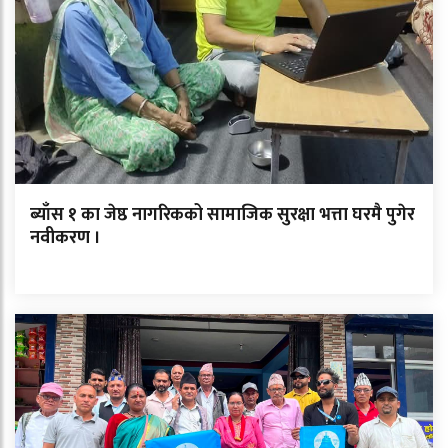
ब्याँस १ का जेष्ठ नागरिकको सामाजिक सुरक्षा भत्ता घरमै पुगेर
नवीकरण ।