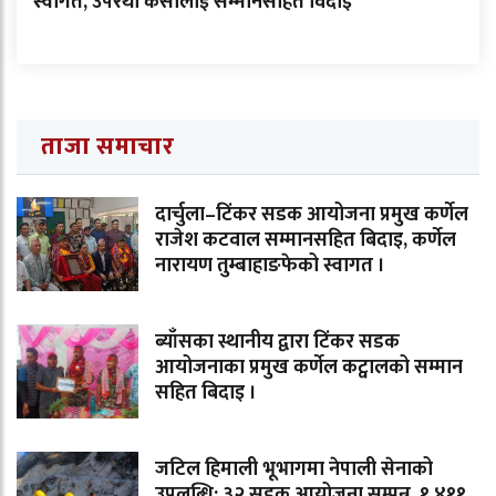
स्वागत, उपरथी केसीलाई सम्मानसहित विदाइ
ताजा समाचार
दार्चुला–टिंकर सडक आयोजना प्रमुख कर्णेल
राजेश कटवाल सम्मानसहित बिदाइ, कर्णेल
नारायण तुम्बाहाङफेको स्वागत ।
ब्याँसका स्थानीय द्वारा टिंकर सडक
आयोजनाका प्रमुख कर्णेल कट्वालको सम्मान
सहित बिदाइ ।
जटिल हिमाली भूभागमा नेपाली सेनाको
उपलब्धि: ३२ सडक आयोजना सम्पन्न, १,४११