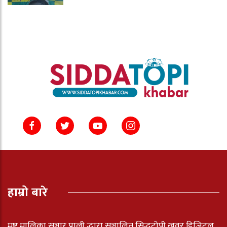
हाम्रो बारे
मष्ट मालिका सञ्चार प्राली द्धारा सञ्चालित सिद्धटोपी खवर डिजिटल