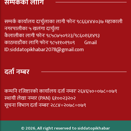
सम्पर्कका लागि
सम्पर्क कार्यालय दार्चुलाका लागी फोनः ९८६६४४४०३७ महाकाली
नगरपालीका ५ खलंगा दार्चुला
कैलालीका लागी फोनः ९८५८७५०९२३/९८६०१६१४९३
काठमाडौंका लागि फोनः ९८५११०१९०९ Gmail
ID:
siddatopikhabar2078@gmail.com
दर्ता नम्बर
कम्पनि रजिष्टारको कार्यालय दर्ता नम्वरः २६४६५०÷०७८÷०७९
स्थायी लेखा नम्वर (PAN) ६१००२३२०२
सूचना विभाग दर्ता नम्बरः २८८४÷२०७८÷०७९
© 2026, All right reserved to siddatopikhabar