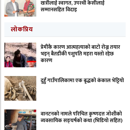
खत्रीलाई स्वागत, उपरथी केसीलाई
सम्मानसहित विदाइ
लोकप्रिय
प्रेमीकै कारण आत्महत्याको बाटो रोज्न तयार
भइन् बैतडीकी पशुपति महरा यस्तो रहेछ
कारण
दुहुँ गाउँपालिकामा एक बृद्धको कंकाल भेट्टियो
वानटनको नामले परिचित कृष्णदत्त जोशीको
व्यवसायिक सङ्घर्षको कथा (भिडियो सहित)