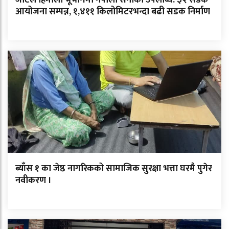
आयोजना सम्पन्न, १,४११ किलोमिटरभन्दा बढी सडक निर्माण
ब्याँस १ का जेष्ठ नागरिकको सामाजिक सुरक्षा भत्ता घरमै पुगेर
नवीकरण ।