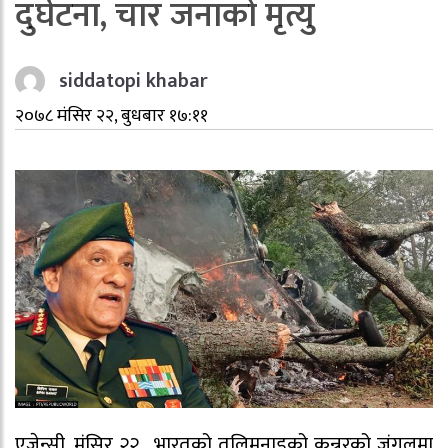
दुर्घटना, चार जनाको मृत्यु
siddatopi khabar
२०७८ मंसिर २२, बुधबार १७:११
एजेन्सी, मंसिर २२ . भारतको तलिमनाडुको कुन्नुरको जंगलमा