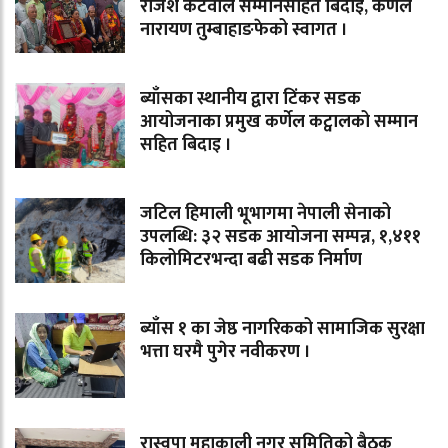
राजेश कटवाल सम्मानसहित बिदाइ, कर्णेल
नारायण तुम्बाहाङफेको स्वागत ।
ब्याँसका स्थानीय द्वारा टिंकर सडक
आयोजनाका प्रमुख कर्णेल कट्वालको सम्मान
सहित बिदाइ ।
जटिल हिमाली भूभागमा नेपाली सेनाको
उपलब्धि: ३२ सडक आयोजना सम्पन्न, १,४११
किलोमिटरभन्दा बढी सडक निर्माण
ब्याँस १ का जेष्ठ नागरिकको सामाजिक सुरक्षा
भत्ता घरमै पुगेर नवीकरण ।
रास्वपा महाकाली नगर समितिको बैठक