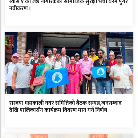
ब्याँस १ का जेष्ठ नागरिकको सामाजिक सुरक्षा भत्ता घरमै पुगेर
नवीकरण ।
रास्वपा महाकाली नगर समितिको बैठक सम्पन्न,जनसम्वाद
देखि पालिकासँग कार्यक्रम विवरण माग गर्ने निर्णय