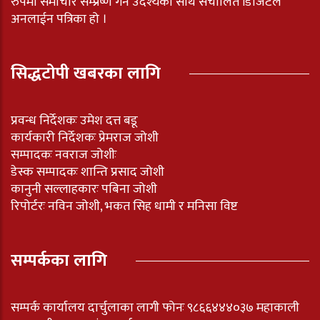
रुपमा समाचार सम्प्रेष्ण गर्ने उदेश्यका साथ संचालित डिजिटल
अनलाईन पत्रिका हो ।
सिद्धटोपी खबरका लागि
प्रवन्ध निर्देशकः उमेश दत्त बडू
कार्यकारी निर्देशकः प्रेमराज जोशी
सम्पादकः नवराज जोशीः
डेस्क सम्पादकः शान्ति प्रसाद जोशी
कानुनी सल्लाहकारः पबिना जोशी
रिपोर्टरः नविन जोशी, भकत सिह धामी र मनिसा विष्ट
सम्पर्कका लागि
सम्पर्क कार्यालय दार्चुलाका लागी फोनः ९८६६४४४०३७ महाकाली