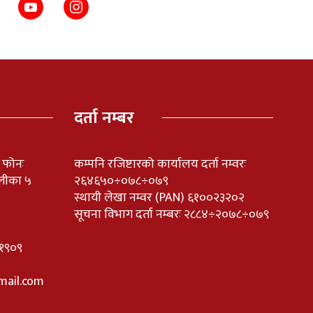
दर्ता नम्बर
ी फोनः
कम्पनि रजिष्टारको कार्यालय दर्ता नम्वरः
लीका ५
२६४६५०÷०७८÷०७९
स्थायी लेखा नम्वर (PAN) ६१००२३२०२
सूचना विभाग दर्ता नम्बरः २८८४÷२०७८÷०७९
११०१९०९
mail.com