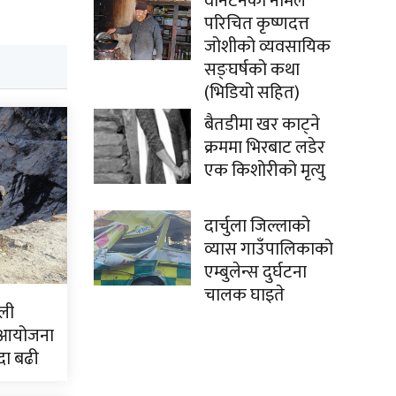
वानटनको नामले
परिचित कृष्णदत्त
जोशीको व्यवसायिक
सङ्घर्षको कथा
(भिडियो सहित)
बैतडीमा खर काट्ने
क्रममा भिरबाट लडेर
एक किशोरीको मृत्यु
दार्चुला जिल्लाको
व्यास गाउँपालिकाको
एम्बुलेन्स दुर्घटना
चालक घाइते
ली
 आयोजना
दा बढी