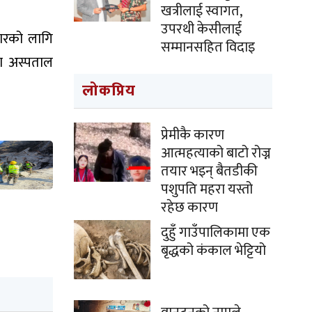
खत्रीलाई स्वागत,
उपरथी केसीलाई
कारको लागि
सम्मानसहित विदाइ
ा अस्पताल
लोकप्रिय
प्रेमीकै कारण
आत्महत्याको बाटो रोज्न
तयार भइन् बैतडीकी
पशुपति महरा यस्तो
रहेछ कारण
दुहुँ गाउँपालिकामा एक
बृद्धको कंकाल भेट्टियो