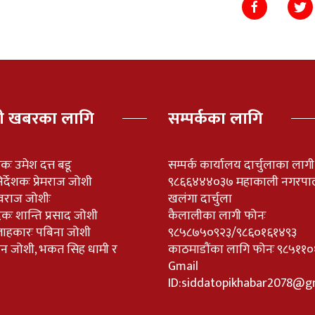
पी खबरका लागि
सम्पर्कका लागि
ेशकः उमेश दत्त बडू
सम्पर्क कार्यालय दार्चुलाका लाग
र्देशकः प्रेमराज जोशी
९८६६४४४०३७ महाकाली नगरपा
वराज जोशीः
खलंगा दार्चुला
दकः शान्ति प्रसाद जोशी
कैलालीका लागी फोनः
लाहकारः पबिना जोशी
९८५८७५०९२३/९८६०१६१४९३
नविन जोशी, भकत सिह धामी र
काठमाडौंका लागि फोनः ९८५
Gmail
ID:
siddatopikhabar2078@g