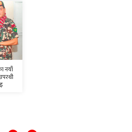
ाका नयाँ
 उपरथी
ाइ