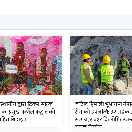
 स्थानीय द्वारा टिंकर सडक
जटिल हिमाली भूभागमा नेपा
ा प्रमुख कर्णेल कट्वालको
सेनाको उपलब्धि: ३२ सडक
सहित बिदाइ ।
सम्पन्न, १,४११ किलोमिटरभन्
सडक निर्माण