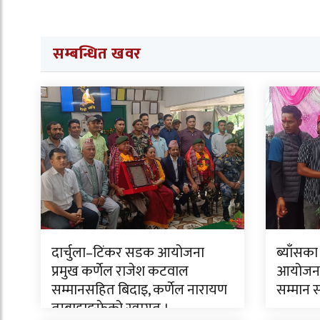
सम्बन्धित खवर
दार्चुला–टिंकर सडक आयोजना
ब्याँसका
प्रमुख कर्णेल राजेश कटवाल
आयोजनाक
सम्मानसहित बिदाइ, कर्णेल नारायण
सम्मान 
तुम्बाहाङफेको स्वागत ।