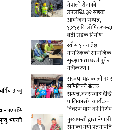
नेपाली सेनाको
उपलब्धि: ३२ सडक
आयोजना सम्पन्न,
१,४११ किलोमिटरभन्दा
बढी सडक निर्माण
ब्याँस १ का जेष्ठ
नागरिकको सामाजिक
सुरक्षा भत्ता घरमै पुगेर
नवीकरण ।
रास्वपा महाकाली नगर
समितिको बैठक
र्षिय अन्जु
सम्पन्न,जनसम्वाद देखि
पालिकासँग कार्यक्रम
विवरण माग गर्ने निर्णय
्भव नभएपछि
मुख्यमन्त्री द्वारा नेपाली
ृत्यु भएको
सेनाका नयाँ पृतनापति