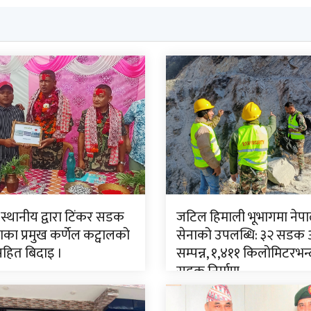
 स्थानीय द्वारा टिंकर सडक
जटिल हिमाली भूभागमा नेपा
ा प्रमुख कर्णेल कट्वालको
सेनाको उपलब्धि: ३२ सडक
सहित बिदाइ ।
सम्पन्न, १,४११ किलोमिटरभन्
सडक निर्माण