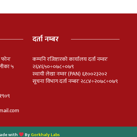
दर्ता नम्बर
ी फोनः
कम्पनि रजिष्टारको कार्यालय दर्ता नम्वरः
लीका ५
२६४६५०÷०७८÷०७९
स्थायी लेखा नम्वर (PAN) ६१००२३२०२
सूचना विभाग दर्ता नम्बरः २८८४÷२०७८÷०७९
११०१९०९
mail.com
ade with
By
Gorkhaly Labs