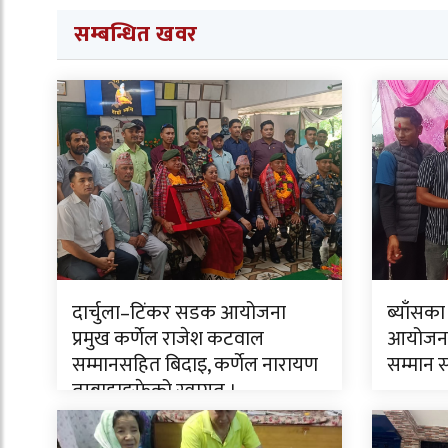
सम्बन्धित खवर
दार्चुला–टिंकर सडक आयोजना
ब्याँसका
प्रमुख कर्णेल राजेश कटवाल
आयोजनाक
सम्मानसहित बिदाइ, कर्णेल नारायण
सम्मान 
तुम्बाहाङफेको स्वागत ।