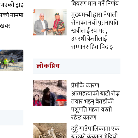
विवरण माग गर्ने निर्णय
 भएको ट्राइ
मुख्यमन्त्री द्वारा नेपाली
सनको नाममा
सेनाका नयाँ पृतनापति
न खबर
खत्रीलाई स्वागत,
उपरथी केसीलाई
सम्मानसहित विदाइ
लोकप्रिय
प्रेमीकै कारण
आत्महत्याको बाटो रोज्न
तयार भइन् बैतडीकी
पशुपति महरा यस्तो
रहेछ कारण
दुहुँ गाउँपालिकामा एक
बृद्धको कंकाल भेट्टियो