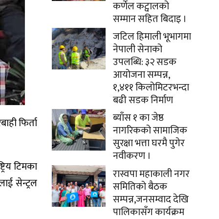
कर्णेल कट्वालको
सम्मान सहित बिदाइ ।
जटिल हिमाली भूभागमा
नेपाली सेनाको
उपलब्धि: ३२ सडक
आयोजना सम्पन्न,
१,४११ किलोमिटरभन्दा
बढी सडक निर्माण
ब्याँस १ का जेष्ठ
बाही फिर्ता
नागरिकको सामाजिक
सुरक्षा भत्ता घरमै पुगेर
नवीकरण ।
ट्रिय टिमका
रास्वपा महाकाली नगर
ाई सेन्ट्रल
समितिको बैठक
सम्पन्न,जनसम्वाद देखि
पालिकासँग कार्यक्रम