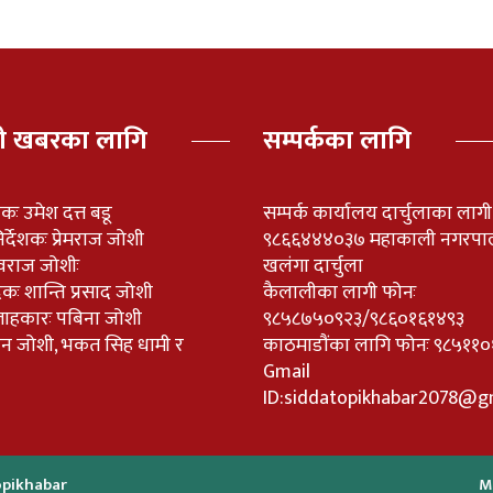
पी खबरका लागि
सम्पर्कका लागि
ेशकः उमेश दत्त बडू
सम्पर्क कार्यालय दार्चुलाका लाग
र्देशकः प्रेमराज जोशी
९८६६४४४०३७ महाकाली नगरपा
वराज जोशीः
खलंगा दार्चुला
दकः शान्ति प्रसाद जोशी
कैलालीका लागी फोनः
लाहकारः पबिना जोशी
९८५८७५०९२३/९८६०१६१४९३
नविन जोशी, भकत सिह धामी र
काठमाडौंका लागि फोनः ९८५
Gmail
ID:
siddatopikhabar2078@g
topikhabar
M