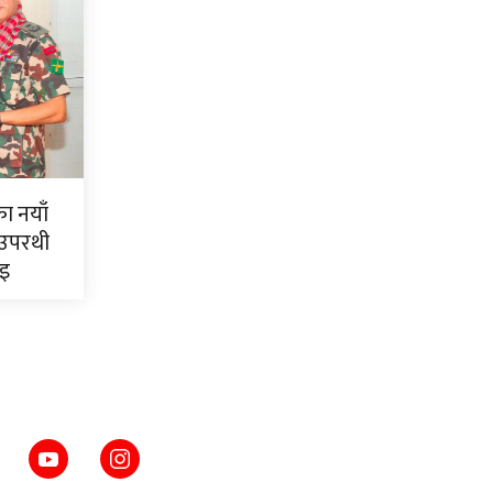
ाका नयाँ
 उपरथी
ाइ