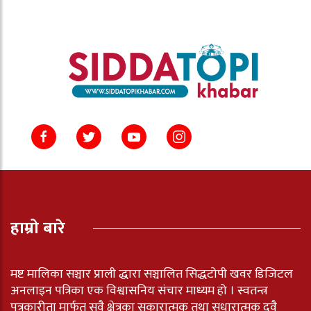
हाम्रो बारे
मष्ट मालिका सञ्चार प्राली द्धारा सञ्चालित सिद्धटोपी खवर डिजिटल
अनलाइन पत्रिका एक विश्वासनिय संचार माध्यम हो । स्वतन्त्र
पत्रकारीता मार्फत सवै क्षेत्रका सकारात्मक तथा सुधारात्मक दुवै