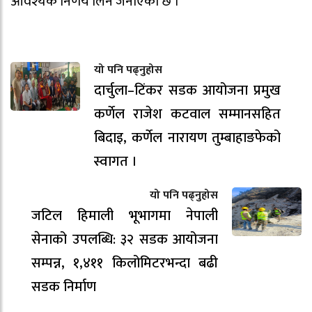
आवश्यक निर्णय लिने जनाएको छ ।
यो पनि पढ्नुहोस
दार्चुला–टिंकर सडक आयोजना प्रमुख
कर्णेल राजेश कटवाल सम्मानसहित
बिदाइ, कर्णेल नारायण तुम्बाहाङफेको
स्वागत ।
यो पनि पढ्नुहोस
जटिल हिमाली भूभागमा नेपाली
सेनाको उपलब्धि: ३२ सडक आयोजना
सम्पन्न, १,४११ किलोमिटरभन्दा बढी
सडक निर्माण