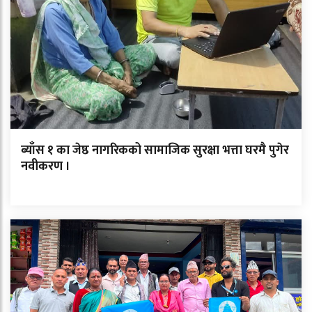
ब्याँस १ का जेष्ठ नागरिकको सामाजिक सुरक्षा भत्ता घरमै पुगेर
नवीकरण ।