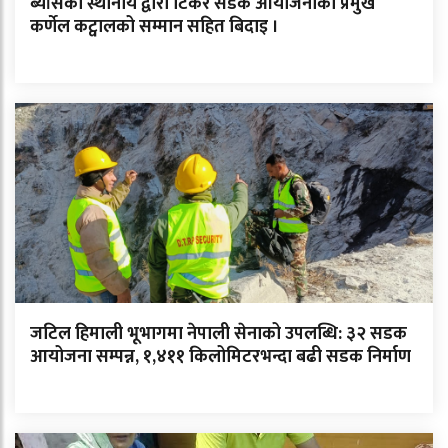
ब्याँसका स्थानीय द्वारा टिंकर सडक आयोजनाका प्रमुख
कर्णेल कट्वालको सम्मान सहित बिदाइ ।
जटिल हिमाली भूभागमा नेपाली सेनाको उपलब्धि: ३२ सडक
आयोजना सम्पन्न, १,४११ किलोमिटरभन्दा बढी सडक निर्माण