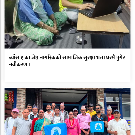
ब्याँस १ का जेष्ठ नागरिकको सामाजिक सुरक्षा भत्ता घरमै पुगेर
नवीकरण ।