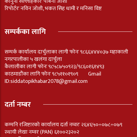
कानुनी सल्लाहकारः पबिना जोशी
रिपोर्टरः नविन जोशी, भकत सिह धामी र मनिसा विष्ट
सम्पर्कका लागि
सम्पर्क कार्यालय दार्चुलाका लागी फोनः ९८६६४४४०३७ महाकाली
नगरपालीका ५ खलंगा दार्चुला
कैलालीका लागी फोनः ९८५८७५०९२३/९८६०१६१४९३
काठमाडौंका लागि फोनः ९८५११०१९०९ Gmail
ID:
siddatopikhabar2078@gmail.com
दर्ता नम्बर
कम्पनि रजिष्टारको कार्यालय दर्ता नम्वरः २६४६५०÷०७८÷०७९
स्थायी लेखा नम्वर (PAN) ६१००२३२०२