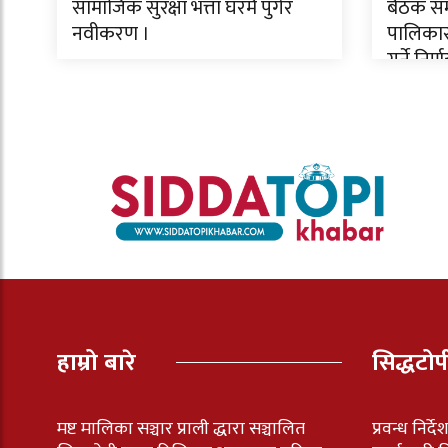
सामाजिक सुरक्षा भत्ता घरमै पुगेर
बैठक सम्
नवीकरण ।
पालिकास
गर्ने निर्
हाम्रो बारे
सिद्धटो
मष्ट मालिका सञ्चार प्राली द्धारा सञ्चालित
प्रवन्ध निर्द