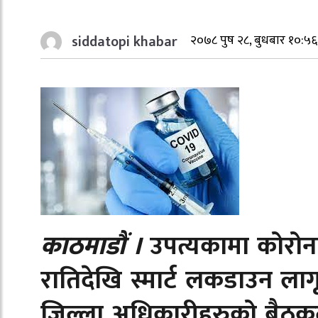
siddatopi khabar
२०७८ पुष २८, बुधबार १०:५६
काठमाडौं ।
उपत्यकामा कोरोना
रातिदेखि स्मार्ट लकडाउन ला
जिल्ला अधिकारीहरुको बैठकले र