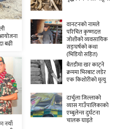
वानटनको नामले
ली
परिचित कृष्णदत्त
 आयोजना
जोशीको व्यवसायिक
दा बढी
सङ्घर्षको कथा
(भिडियो सहित)
बैतडीमा खर काट्ने
क्रममा भिरबाट लडेर
एक किशोरीको मृत्यु
दार्चुला जिल्लाको
व्यास गाउँपालिकाको
एम्बुलेन्स दुर्घटना
चालक घाइते
ाका नयाँ