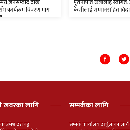
पन्न,जनसम्वाद देखि
पृतनापति खत्रीलाई स्वागत,
ँग कार्यक्रम विवरण माग
केसीलाई सम्मानसहित विद
णय
पी खबरका लागि
सम्पर्कका लागि
ेशकः उमेश दत्त बडू
सम्पर्क कार्यालय दार्चुलाका लाग