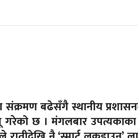
 संक्रमण बढेसँगै स्थानीय प्रशास
गू गरेको छ । मंगलबार उपत्यकाका 
ातीदेखि नै ‘स्मार्ट लकडाउन’ लागू