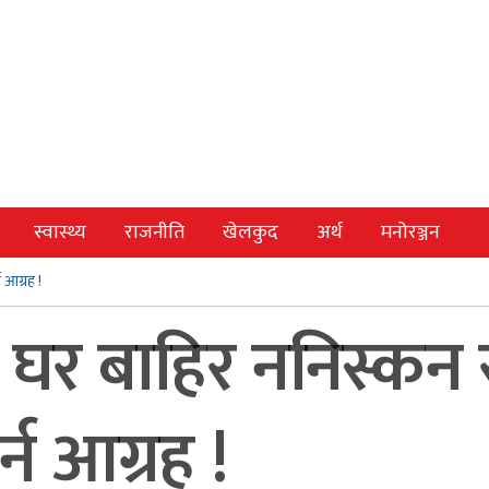
स्वास्थ्य
राजनीति
खेलकुद
अर्थ
मनोरञ्जन
 आग्रह !
घर बाहिर ननिस्कन र 
्न आग्रह !