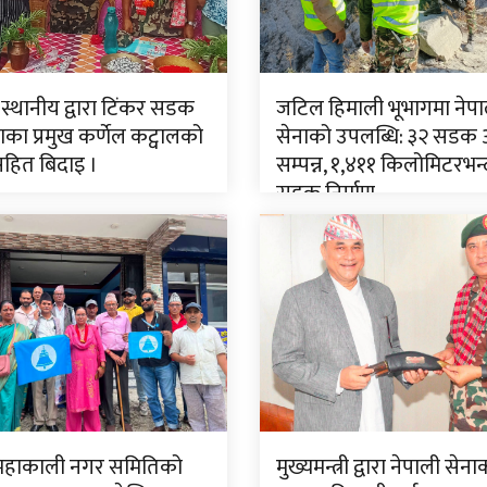
 स्थानीय द्वारा टिंकर सडक
जटिल हिमाली भूभागमा नेपा
ा प्रमुख कर्णेल कट्वालको
सेनाको उपलब्धि: ३२ सडक
सहित बिदाइ ।
सम्पन्न, १,४११ किलोमिटरभन्
सडक निर्माण
 महाकाली नगर समितिको
मुख्यमन्त्री द्वारा नेपाली सेन