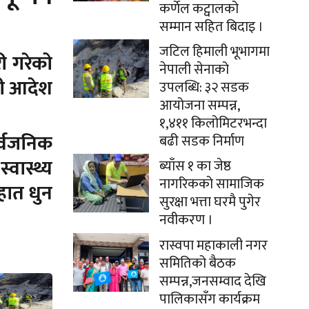
कर्णेल कट्वालको
सम्मान सहित बिदाइ ।
जटिल हिमाली भूभागमा
ी गरेको
नेपाली सेनाको
ली आदेश
उपलब्धि: ३२ सडक
आयोजना सम्पन्न,
१,४११ किलोमिटरभन्दा
र्वजनिक
बढी सडक निर्माण
वास्थ्य
ब्याँस १ का जेष्ठ
नागरिकको सामाजिक
हात धुन
सुरक्षा भत्ता घरमै पुगेर
नवीकरण ।
रास्वपा महाकाली नगर
समितिको बैठक
सम्पन्न,जनसम्वाद देखि
पालिकासँग कार्यक्रम