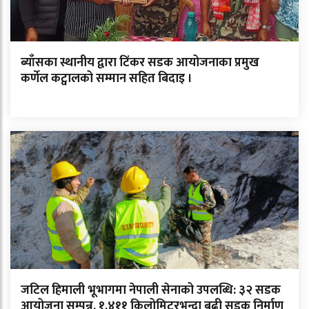
ब्याँसका स्थानीय द्वारा टिंकर सडक आयोजनाका प्रमुख
कर्णेल कट्वालको सम्मान सहित बिदाइ ।
जटिल हिमाली भूभागमा नेपाली सेनाको उपलब्धि: ३२ सडक
आयोजना सम्पन्न, १,४११ किलोमिटरभन्दा बढी सडक निर्माण