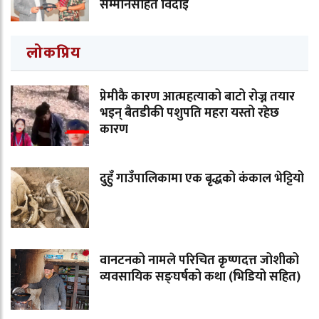
सम्मानसहित विदाइ
लोकप्रिय
प्रेमीकै कारण आत्महत्याको बाटो रोज्न तयार
भइन् बैतडीकी पशुपति महरा यस्तो रहेछ
कारण
दुहुँ गाउँपालिकामा एक बृद्धको कंकाल भेट्टियो
वानटनको नामले परिचित कृष्णदत्त जोशीको
व्यवसायिक सङ्घर्षको कथा (भिडियो सहित)