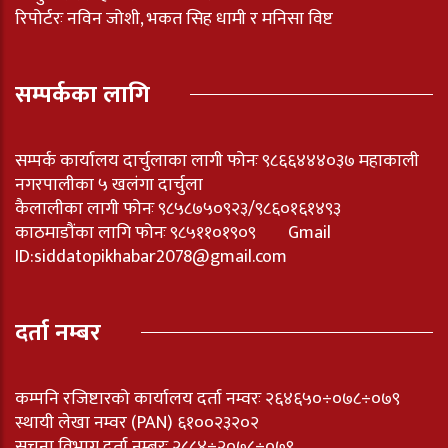
रिपोर्टरः नविन जोशी, भकत सिह धामी र मनिसा विष्ट
सम्पर्कका लागि
सम्पर्क कार्यालय दार्चुलाका लागी फोनः ९८६६४४४०३७ महाकाली
नगरपालीका ५ खलंगा दार्चुला
कैलालीका लागी फोनः ९८५८७५०९२३/९८६०१६१४९३
काठमाडौंका लागि फोनः ९८५११०१९०९ Gmail
ID:
siddatopikhabar2078@gmail.com
दर्ता नम्बर
कम्पनि रजिष्टारको कार्यालय दर्ता नम्वरः २६४६५०÷०७८÷०७९
स्थायी लेखा नम्वर (PAN) ६१००२३२०२
सूचना विभाग दर्ता नम्बरः २८८४÷२०७८÷०७९