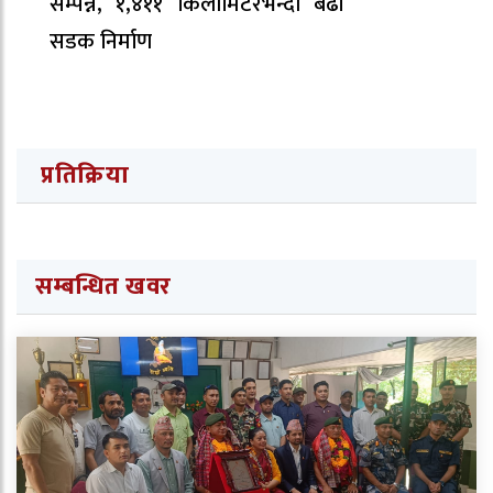
सम्पन्न, १,४११ किलोमिटरभन्दा बढी
सडक निर्माण
प्रतिक्रिया
सम्बन्धित खवर