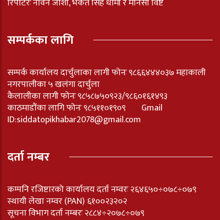
रिपोर्टरः नविन जोशी, भकत सिह धामी र मनिसा विष्ट
सम्पर्कका लागि
सम्पर्क कार्यालय दार्चुलाका लागी फोनः ९८६६४४४०३७ महाकाली
नगरपालीका ५ खलंगा दार्चुला
कैलालीका लागी फोनः ९८५८७५०९२३/९८६०१६१४९३
काठमाडौंका लागि फोनः ९८५११०१९०९ Gmail
ID:
siddatopikhabar2078@gmail.com
दर्ता नम्बर
कम्पनि रजिष्टारको कार्यालय दर्ता नम्वरः २६४६५०÷०७८÷०७९
स्थायी लेखा नम्वर (PAN) ६१००२३२०२
सूचना विभाग दर्ता नम्बरः २८८४÷२०७८÷०७९