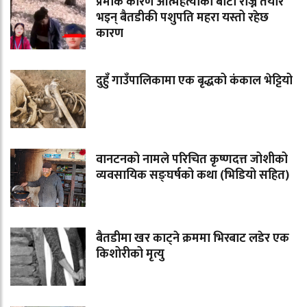
प्रेमीकै कारण आत्महत्याको बाटो रोज्न तयार
भइन् बैतडीकी पशुपति महरा यस्तो रहेछ
कारण
दुहुँ गाउँपालिकामा एक बृद्धको कंकाल भेट्टियो
वानटनको नामले परिचित कृष्णदत्त जोशीको
व्यवसायिक सङ्घर्षको कथा (भिडियो सहित)
बैतडीमा खर काट्ने क्रममा भिरबाट लडेर एक
किशोरीको मृत्यु