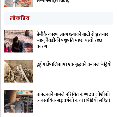
सम्मानसहित विदाइ
लोकप्रिय
प्रेमीकै कारण आत्महत्याको बाटो रोज्न तयार
भइन् बैतडीकी पशुपति महरा यस्तो रहेछ
कारण
दुहुँ गाउँपालिकामा एक बृद्धको कंकाल भेट्टियो
वानटनको नामले परिचित कृष्णदत्त जोशीको
व्यवसायिक सङ्घर्षको कथा (भिडियो सहित)