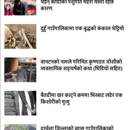
भइन् बैतडीकी पशुपति महरा यस्तो रहेछ
कारण
दुहुँ गाउँपालिकामा एक बृद्धको कंकाल भेट्टियो
वानटनको नामले परिचित कृष्णदत्त जोशीको
व्यवसायिक सङ्घर्षको कथा (भिडियो सहित)
बैतडीमा खर काट्ने क्रममा भिरबाट लडेर एक
किशोरीको मृत्यु
दार्चुला जिल्लाको व्यास गाउँपालिकाको