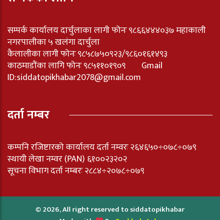
सम्पर्क कार्यालय दार्चुलाका लागी फोनः ९८६६४४४०३७ महाकाली
नगरपालीका ५ खलंगा दार्चुला
कैलालीका लागी फोनः ९८५८७५०९२३/९८६०१६१४९३
काठमाडौंका लागि फोनः ९८५११०१९०९ Gmail
ID:
siddatopikhabar2078@gmail.com
दर्ता नम्बर
कम्पनि रजिष्टारको कार्यालय दर्ता नम्वरः २६४६५०÷०७८÷०७९
स्थायी लेखा नम्वर (PAN) ६१००२३२०२
सूचना विभाग दर्ता नम्बरः २८८४÷२०७८÷०७९
© 2026, All right reserved to siddatopikhabar