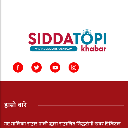
हाम्रो बारे
मष्ट मालिका सञ्चार प्राली द्धारा सञ्चालित सिद्धटोपी खवर डिजिटल