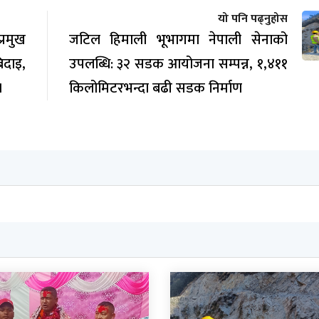
यो पनि पढ्नुहोस
रमुख
जटिल हिमाली भूभागमा नेपाली सेनाको
िदाइ,
उपलब्धि: ३२ सडक आयोजना सम्पन्न, १,४११
।
किलोमिटरभन्दा बढी सडक निर्माण