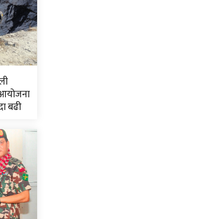
ली
 आयोजना
दा बढी