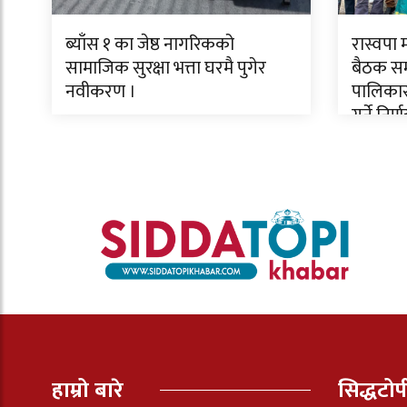
ब्याँस १ का जेष्ठ नागरिकको
रास्वपा
सामाजिक सुरक्षा भत्ता घरमै पुगेर
बैठक सम्
नवीकरण ।
पालिकास
गर्ने निर्
हाम्रो बारे
सिद्धटो