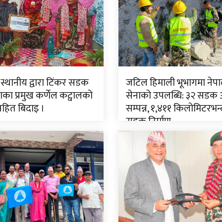
 स्थानीय द्वारा टिंकर सडक
जटिल हिमाली भूभागमा नेपा
ा प्रमुख कर्णेल कट्वालको
सेनाको उपलब्धि: ३२ सडक
सहित बिदाइ ।
सम्पन्न, १,४११ किलोमिटरभन्
सडक निर्माण