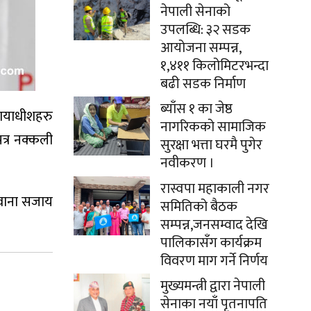
नेपाली सेनाको
उपलब्धि: ३२ सडक
आयोजना सम्पन्न,
१,४११ किलोमिटरभन्दा
बढी सडक निर्माण
ब्याँस १ का जेष्ठ
यायाधीशहरु
नागरिकको सामाजिक
त्र नक्कली
सुरक्षा भत्ता घरमै पुगेर
नवीकरण ।
रास्वपा महाकाली नगर
िवाना सजाय
समितिको बैठक
सम्पन्न,जनसम्वाद देखि
पालिकासँग कार्यक्रम
विवरण माग गर्ने निर्णय
मुख्यमन्त्री द्वारा नेपाली
सेनाका नयाँ पृतनापति