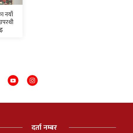
ाका नयाँ
 उपरथी
ाइ
दर्ता नम्बर