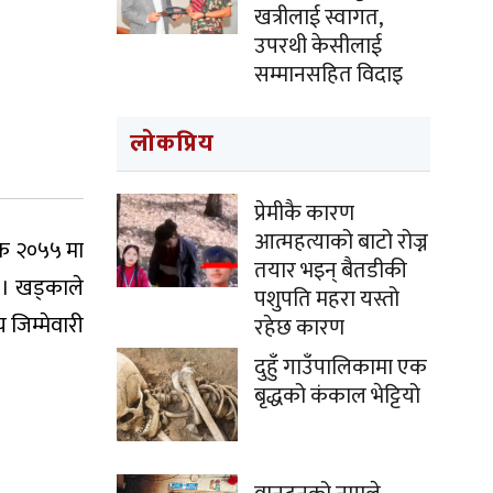
खत्रीलाई स्वागत,
उपरथी केसीलाई
सम्मानसहित विदाइ
लोकप्रिय
प्रेमीकै कारण
आत्महत्याको बाटो रोज्न
तिक २०५५ मा
तयार भइन् बैतडीकी
 । खड्काले
पशुपति महरा यस्तो
जिम्मेवारी
रहेछ कारण
दुहुँ गाउँपालिकामा एक
बृद्धको कंकाल भेट्टियो