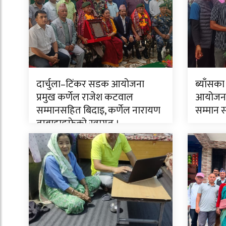
दार्चुला–टिंकर सडक आयोजना
ब्याँसका
प्रमुख कर्णेल राजेश कटवाल
आयोजनाक
सम्मानसहित बिदाइ, कर्णेल नारायण
सम्मान 
तुम्बाहाङफेको स्वागत ।