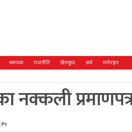
स्वास्थ्य
राजनीति
खेलकुद
अर्थ
मनोरञ्जन
 नक्कली प्रमाणपत्र 
९:१५