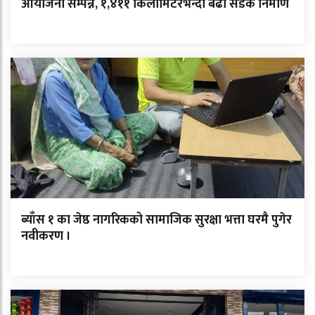
आयोजना सम्पन्न, १,४११ किलोमिटरभन्दा बढी सडक निर्माण
ब्याँस १ का जेष्ठ नागरिकको सामाजिक सुरक्षा भत्ता घरमै पुगेर
नवीकरण ।