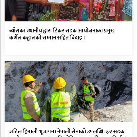
ब्याँसका स्थानीय द्वारा टिंकर सडक आयोजनाका प्रमुख
कर्णेल कट्वालको सम्मान सहित बिदाइ ।
जटिल हिमाली भूभागमा नेपाली सेनाको उपलब्धि: ३२ सडक