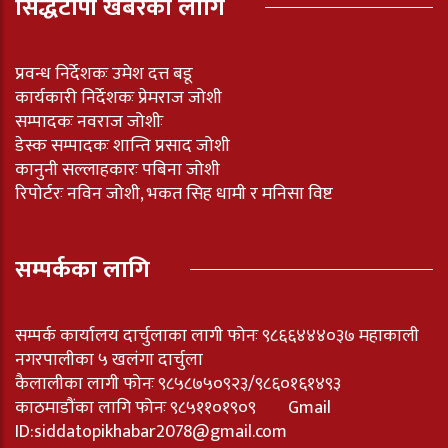
सिद्धटोपी खबरका लागि
प्रवन्ध निर्देशकः उमेश दत्त बडू
कार्यकारी निर्देशकः प्रेमराज जोशी
सम्पादकः नवराज जोशीः
डेस्क सम्पादकः शान्ति प्रसाद जोशी
कानुनी सल्लाहकारः पबिना जोशी
रिपोर्टरः नविन जोशी, भकत सिह धामी र मनिसा विष्ट
सम्पर्कका लागि
सम्पर्क कार्यालय दार्चुलाका लागी फोनः ९८६६४४४०३७ महाकाली
नगरपालीका ५ खलंगा दार्चुला
कैलालीका लागी फोनः ९८५८७५०९२३/९८६०१६१४९३
काठमाडौंका लागि फोनः ९८५११०१९०९ Gmail
ID:
siddatopikhabar2078@gmail.com