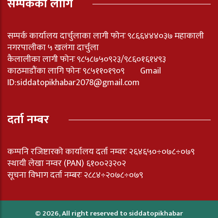
सम्पर्कका लागि
सम्पर्क कार्यालय दार्चुलाका लागी फोनः ९८६६४४४०३७ महाकाली
नगरपालीका ५ खलंगा दार्चुला
कैलालीका लागी फोनः ९८५८७५०९२३/९८६०१६१४९३
काठमाडौंका लागि फोनः ९८५११०१९०९ Gmail
ID:
siddatopikhabar2078@gmail.com
दर्ता नम्बर
कम्पनि रजिष्टारको कार्यालय दर्ता नम्वरः २६४६५०÷०७८÷०७९
स्थायी लेखा नम्वर (PAN) ६१००२३२०२
सूचना विभाग दर्ता नम्बरः २८८४÷२०७८÷०७९
© 2026, All right reserved to siddatopikhabar