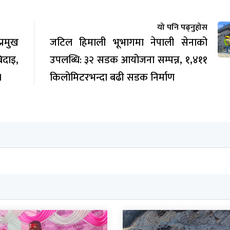
यो पनि पढ्नुहोस
रमुख
जटिल हिमाली भूभागमा नेपाली सेनाको
िदाइ,
उपलब्धि: ३२ सडक आयोजना सम्पन्न, १,४११
।
किलोमिटरभन्दा बढी सडक निर्माण