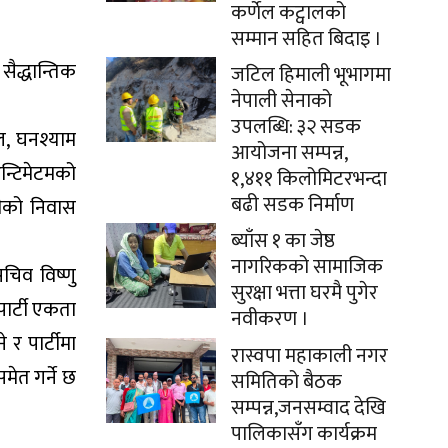
कर्णेल कट्वालको
सम्मान सहित बिदाइ ।
सैद्धान्तिक
जटिल हिमाली भूभागमा
नेपाली सेनाको
उपलब्धि: ३२ सडक
, घनश्याम
आयोजना सम्पन्न,
न्टिमेटमको
१,४११ किलोमिटरभन्दा
बढी सडक निर्माण
ीको निवास
ब्याँस १ का जेष्ठ
नागरिकको सामाजिक
चिव विष्णु
सुरक्षा भत्ता घरमै पुगेर
ार्टी एकता
नवीकरण ।
 र पार्टीमा
रास्वपा महाकाली नगर
ेत गर्ने छ
समितिको बैठक
सम्पन्न,जनसम्वाद देखि
पालिकासँग कार्यक्रम