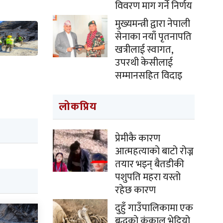
विवरण माग गर्ने निर्णय
मुख्यमन्त्री द्वारा नेपाली
सेनाका नयाँ पृतनापति
खत्रीलाई स्वागत,
उपरथी केसीलाई
सम्मानसहित विदाइ
लोकप्रिय
प्रेमीकै कारण
आत्महत्याको बाटो रोज्न
तयार भइन् बैतडीकी
पशुपति महरा यस्तो
रहेछ कारण
दुहुँ गाउँपालिकामा एक
बृद्धको कंकाल भेट्टियो