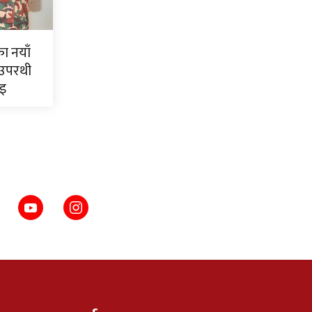
ाका नयाँ
 उपरथी
ाइ