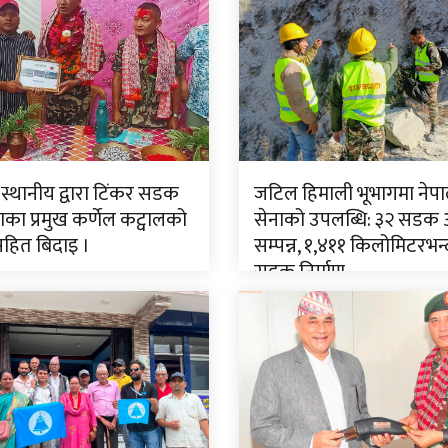
 स्थानीय द्वारा टिंकर सडक
जटिल हिमाली भूभागमा नेपा
ा प्रमुख कर्णेल कट्वालको
सेनाको उपलब्धि: ३२ सडक
सहित बिदाइ ।
सम्पन्न, १,४११ किलोमिटरभन्
सडक निर्माण