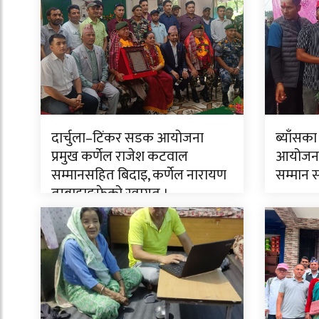
दार्चुला–टिंकर सडक आयोजना
ब्याँसका
प्रमुख कर्णेल राजेश कटवाल
आयोजनाक
सम्मानसहित बिदाइ, कर्णेल नारायण
सम्मान 
तुम्बाहाङफेको स्वागत ।