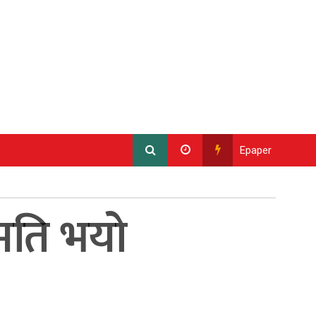
Epaper
सहमति भयो