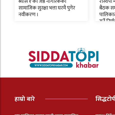
ब्याँस १ का जेष्ठ नागरिकको
रास्वपा
सामाजिक सुरक्षा भत्ता घरमै पुगेर
बैठक सम्
नवीकरण ।
पालिकास
गर्ने निर्
हाम्रो बारे
सिद्धटो