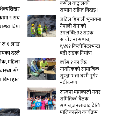
कर्णेल कट्वालको
 शैल्यशिखर
सम्मान सहित बिदाइ ।
िकामा ९ सय
जटिल हिमाली भूभागमा
नेपाली सेनाको
स्थ्य विमा
उपलब्धि: ३२ सडक
आयोजना सम्पन्न,
ा रु १ लाख
१,४११ किलोमिटरभन्दा
७ सयका दरले
बढी सडक निर्माण
गरीक, महिला
ब्याँस १ का जेष्ठ
नागरिकको सामाजिक
ास्थ्य सँग
सुरक्षा भत्ता घरमै पुगेर
्य बिमा हाल
नवीकरण ।
रास्वपा महाकाली नगर
समितिको बैठक
सम्पन्न,जनसम्वाद देखि
पालिकासँग कार्यक्रम