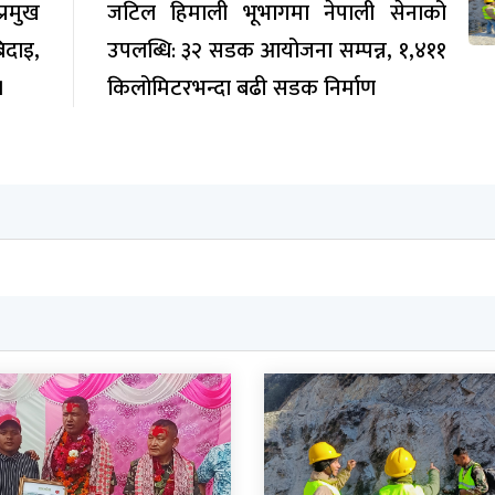
रमुख
जटिल हिमाली भूभागमा नेपाली सेनाको
िदाइ,
उपलब्धि: ३२ सडक आयोजना सम्पन्न, १,४११
।
किलोमिटरभन्दा बढी सडक निर्माण