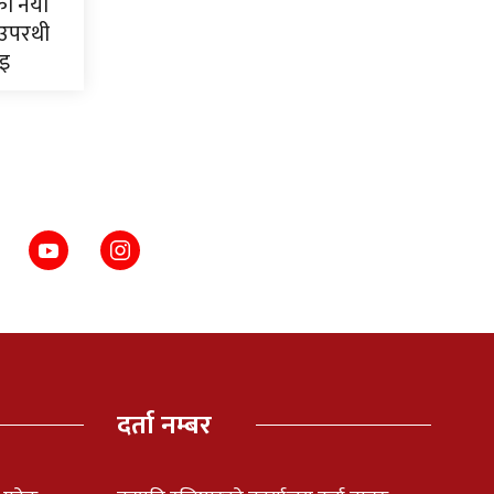
ाका नयाँ
 उपरथी
ाइ
दर्ता नम्बर