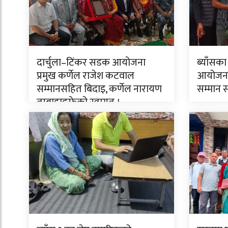
दार्चुला–टिंकर सडक आयोजना
ब्याँसका
प्रमुख कर्णेल राजेश कटवाल
आयोजनाक
सम्मानसहित बिदाइ, कर्णेल नारायण
सम्मान 
तुम्बाहाङफेको स्वागत ।