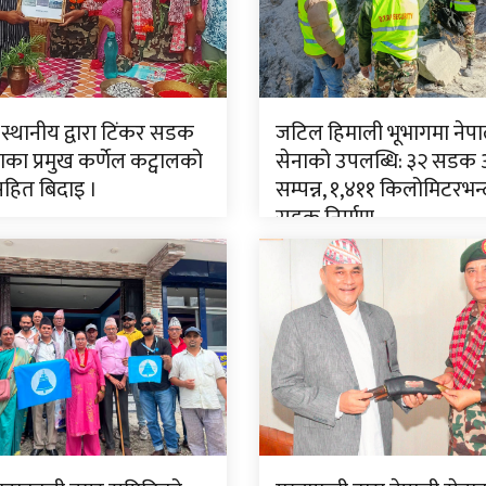
 स्थानीय द्वारा टिंकर सडक
जटिल हिमाली भूभागमा नेपा
ा प्रमुख कर्णेल कट्वालको
सेनाको उपलब्धि: ३२ सडक
सहित बिदाइ ।
सम्पन्न, १,४११ किलोमिटरभन्
सडक निर्माण