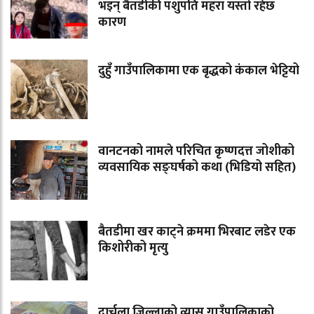
भइन् बैतडीकी पशुपति महरा यस्तो रहेछ
कारण
दुहुँ गाउँपालिकामा एक बृद्धको कंकाल भेट्टियो
वानटनको नामले परिचित कृष्णदत्त जोशीको
व्यवसायिक सङ्घर्षको कथा (भिडियो सहित)
बैतडीमा खर काट्ने क्रममा भिरबाट लडेर एक
किशोरीको मृत्यु
दार्चुला जिल्लाको व्यास गाउँपालिकाको