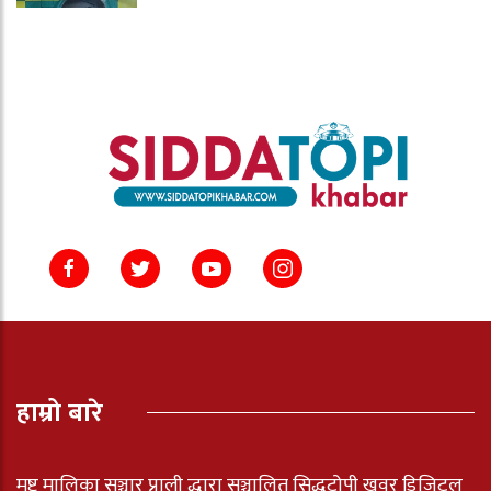
हाम्रो बारे
मष्ट मालिका सञ्चार प्राली द्धारा सञ्चालित सिद्धटोपी खवर डिजिटल