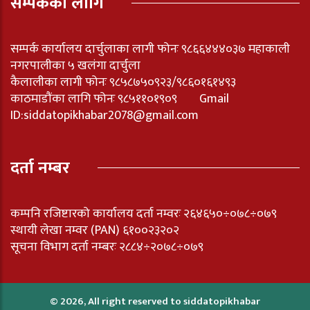
सम्पर्कका लागि
सम्पर्क कार्यालय दार्चुलाका लागी फोनः ९८६६४४४०३७ महाकाली
नगरपालीका ५ खलंगा दार्चुला
कैलालीका लागी फोनः ९८५८७५०९२३/९८६०१६१४९३
काठमाडौंका लागि फोनः ९८५११०१९०९ Gmail
ID:
siddatopikhabar2078@gmail.com
दर्ता नम्बर
कम्पनि रजिष्टारको कार्यालय दर्ता नम्वरः २६४६५०÷०७८÷०७९
स्थायी लेखा नम्वर (PAN) ६१००२३२०२
सूचना विभाग दर्ता नम्बरः २८८४÷२०७८÷०७९
© 2026, All right reserved to siddatopikhabar