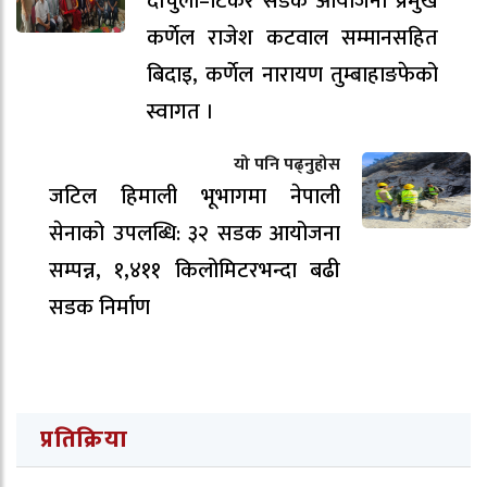
दार्चुला–टिंकर सडक आयोजना प्रमुख
कर्णेल राजेश कटवाल सम्मानसहित
बिदाइ, कर्णेल नारायण तुम्बाहाङफेको
स्वागत ।
यो पनि पढ्नुहोस
जटिल हिमाली भूभागमा नेपाली
सेनाको उपलब्धि: ३२ सडक आयोजना
सम्पन्न, १,४११ किलोमिटरभन्दा बढी
सडक निर्माण
प्रतिक्रिया